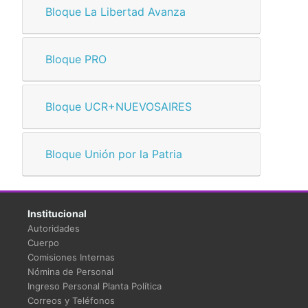
Bloque La Libertad Avanza
Bloque PRO
Bloque UCR+NUEVOSAIRES
Bloque Unión por la Patria
Institucional
Autoridades
Cuerpo
Comisiones Internas
Nómina de Personal
Ingreso Personal Planta Política
Correos y Teléfonos