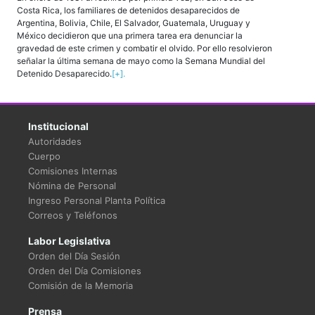
Costa Rica, los familiares de detenidos desaparecidos de
Argentina, Bolivia, Chile, El Salvador, Guatemala, Uruguay y
México decidieron que una primera tarea era denunciar la
gravedad de este crimen y combatir el olvido. Por ello resolvieron
señalar la última semana de mayo como la Semana Mundial del
Detenido Desaparecido.
[+].
Institucional
Autoridades
Cuerpo
Comisiones Internas
Nómina de Personal
Ingreso Personal Planta Política
Correos y Teléfonos
Labor Legislativa
Orden del Día Sesión
Orden del Día Comisiones
Comisión de la Memoria
Prensa