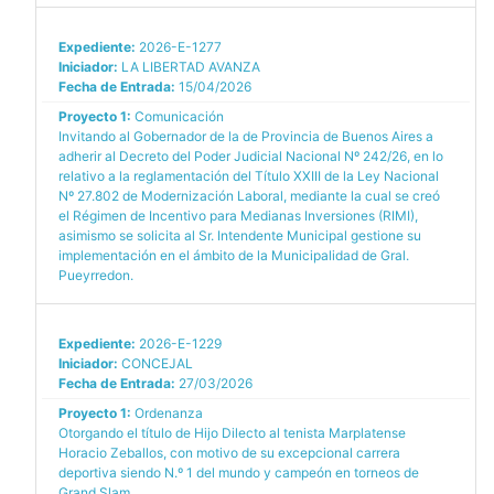
Expediente:
2026-E-1277
Iniciador:
LA LIBERTAD AVANZA
Fecha de Entrada:
15/04/2026
Proyecto 1:
Comunicación
Invitando al Gobernador de la de Provincia de Buenos Aires a
adherir al Decreto del Poder Judicial Nacional Nº 242/26, en lo
relativo a la reglamentación del Título XXIII de la Ley Nacional
Nº 27.802 de Modernización Laboral, mediante la cual se creó
el Régimen de Incentivo para Medianas Inversiones (RIMI),
asimismo se solicita al Sr. Intendente Municipal gestione su
implementación en el ámbito de la Municipalidad de Gral.
Pueyrredon.
Expediente:
2026-E-1229
Iniciador:
CONCEJAL
Fecha de Entrada:
27/03/2026
Proyecto 1:
Ordenanza
Otorgando el título de Hijo Dilecto al tenista Marplatense
Horacio Zeballos, con motivo de su excepcional carrera
deportiva siendo N.º 1 del mundo y campeón en torneos de
Grand Slam.