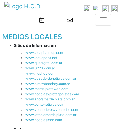
MEDIOS LOCALES
Sitios de Información
www.lacapitalmdp.com
www.loquepasa.net
www.quedigital.com.ar
www.0223.com.ar
www.mdphoy.com
www.cazadordenoticias.com.ar
www.elretratodehoy.com.ar
www.mardelplataweb.com
www.noticiasyprotagonistas.com
www.ahoramardelplata.com.ar
www.puntonoticias.com
www.vencedoresyvencidos.com
www.lateclamardelplata.com.ar
www.noticiasmdq.com