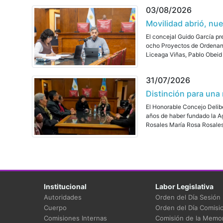
03/08/2026
Movilidad abrió, nu
El concejal Guido García pr
ocho Proyectos de Ordenanza
Liceaga Viñas, Pablo Obeid 
31/07/2026
Distinción para una
El Honorable Concejo Delibe
años de haber fundado la Ag
Rosales María Rosa Rosales 
Institucional
Labor Legislativa
Autoridades
Orden del Día Sesión
Cuerpo
Orden del Día Comisi
Comisiones Internas
Comisión de la Memor