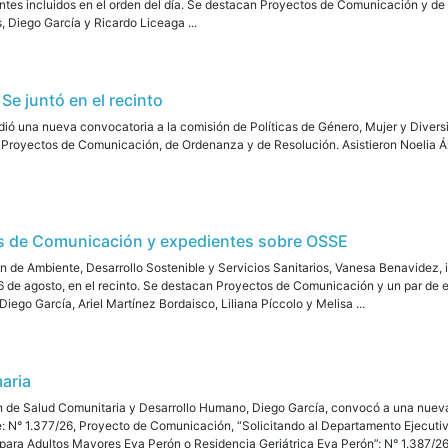
ntes incluidos en el orden del día. Se destacan Proyectos de Comunicación y de
, Diego García y Ricardo Liceaga ...
 Se juntó en el recinto
dió una nueva convocatoria a la comisión de Políticas de Género, Mujer y Diversid
royectos de Comunicación, de Ordenanza y de Resolución. Asistieron Noelia Álva
s de Comunicación y expedientes sobre OSSE
n de Ambiente, Desarrollo Sostenible y Servicios Sanitarios, Vanesa Benavidez, 
6 de agosto, en el recinto. Se destacan Proyectos de Comunicación y un par de e
Diego García, Ariel Martínez Bordaisco, Liliana Píccolo y Melisa ...
maria
n de Salud Comunitaria y Desarrollo Humano, Diego García, convocó a una nueva 
: N° 1.377/26, Proyecto de Comunicación, “Solicitando al Departamento Ejecutivo
para Adultos Mayores Eva Perón o Residencia Geriátrica Eva Perón”; N° 1.387/26