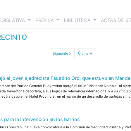
nt)
EGISLATIVA
PRENSA
BIBLIOTECA
ACTAS DE S
RECINTO
Siguiente
Última
jo al joven ajedrecista Faustino Oro, que estuvo en Mar del
rante del Partido General Pueyrredon otorgó el título “Visitante Notable” al aje
a trayectoria deportiva, a sus logros de relevancia internacional y a su vínculo 
llevó a cabo en el Hotel Provincial, en el marco de un desarrollo de partidas simul
 para la intervención en los barrios
lucci presidió una nueva convocatoria a la Comisión de Seguridad Pública y Pro