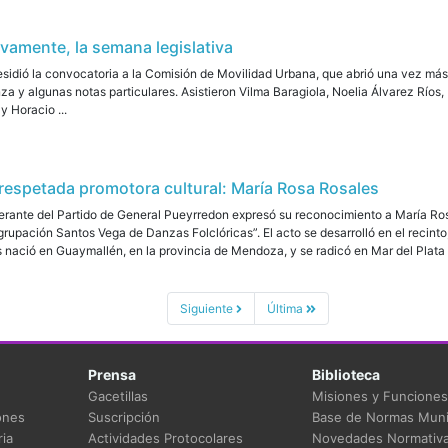
evamente, la semana legislativa
esidió la convocatoria a la Comisión de Movilidad Urbana, que abrió una vez más 
 y algunas notas particulares. Asistieron Vilma Baragiola, Noelia Álvarez Ríos,
y Horacio ...
 respetada promotora cultural: María Rosa Rosales
rante del Partido de General Pueyrredon expresó su reconocimiento a María Rosa 
rupación Santos Vega de Danzas Folclóricas”. El acto se desarrolló en el recinto,
nació en Guaymallén, en la provincia de Mendoza, y se radicó en Mar del Plata 
Siguiente
Última
Prensa
Biblioteca
Gacetillas
Misiones y Funciones
ones
Suscripción
Base de Normas Muni
ia
Actividades Protocolares
Novedades Normativ