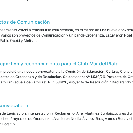
ectos de Comunicación
neamiento volvió a constituirse esta semana, en el marco de una nueva convoca
; varios son proyectos de Comunicación y un par de Ordenanza. Estuvieron Noel
Pablo Obeid y Melisa ...
eportivo y reconocimiento para el Club Mar del Plata
ón presidió una nueva convocatoria a la Comisión de Educación, Cultura, Ciencia
oyectos de Ordenanza y de Resolución. Se destacan: Nº 1.539/26, Proyecto de 
amiliar Escuela de Familias”; Nº 1.586/26, Proyecto de Resolución, “Declarando de 
convocatoria
n de Legislación, Interpretación y Reglamento, Ariel Martínez Bordaisco, presid
cándose Proyectos de Ordenanza. Asistieron Noelia Álvarez Ríos, Vanesa Benavid
 Horacio ...