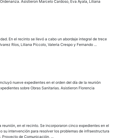
 Ordenanza. Asistieron Marcelo Cardoso, Eva Ayala, Liliana
ad. En el recinto se llevó a cabo un abordaje integral de trece
rez Ríos, Liliana Píccolo, Valeria Crespo y Fernando ...
incluyó nueve expedientes en el orden del día de la reunión
xpedientes sobre Obras Sanitarias. Asistieron Florencia
reunión, en el recinto. Se incorporaron cinco expedientes en el
 su intervención para resolver los problemas de infraestructura
, Proyecto de Comunicación, ...