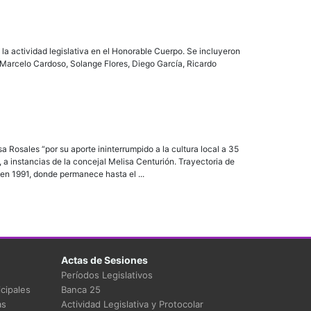
la actividad legislativa en el Honorable Cuerpo. Se incluyeron
 Marcelo Cardoso, Solange Flores, Diego García, Ricardo
Rosales “por su aporte ininterrumpido a la cultura local a 35
 a instancias de la concejal Melisa Centurión. Trayectoria de
en 1991, donde permanece hasta el ...
Actas de Sesiones
Períodos Legislativos
cipales
Banca 25
as
Actividad Legislativa y Protocolar