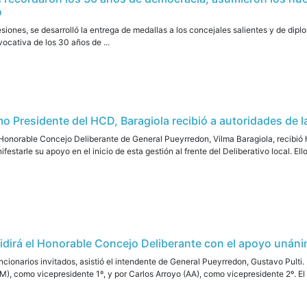
o
siones, se desarrolló la entrega de medallas a los concejales salientes y de dip
vocativa de los 30 años de ...
o Presidente del HCD, Baragiola recibió a autoridades de l
Honorable Concejo Deliberante de General Pueyrredon, Vilma Baragiola, recibió h
festarle su apoyo en el inicio de esta gestión al frente del Deliberativo local. Ell
sidirá el Honorable Concejo Deliberante con el apoyo unán
uncionarios invitados, asistió el intendente de General Pueyrredon, Gustavo Pult
), como vicepresidente 1º, y por Carlos Arroyo (AA), como vicepresidente 2º. El a