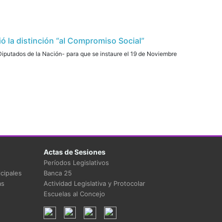
ió la distinción “al Compromiso Social”
Diputados de la Nación- para que se instaure el 19 de Noviembre
Actas de Sesiones
Períodos Legislativos
cipales
Banca 25
as
Actividad Legislativa y Protocolar
Escuelas al Concejo