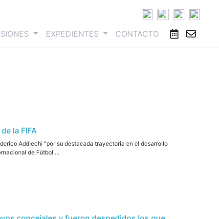
ESIONES
EXPEDIENTES
CONTACTO
de la FIFA
erico Addiechi “por su destacada trayectoria en el desarrollo
nacional de Fútbol ...
evos concejales y fueron despedidos los que