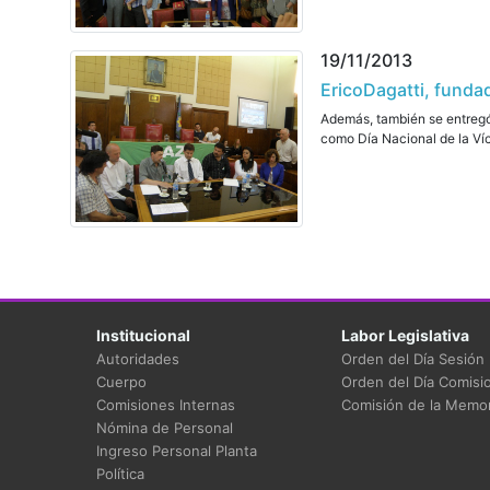
19/11/2013
EricoDagatti, fundad
Además, también se entregó
como Día Nacional de la Víct
Institucional
Labor Legislativa
Autoridades
Orden del Día Sesión
Cuerpo
Orden del Día Comisi
Comisiones Internas
Comisión de la Memor
Nómina de Personal
Ingreso Personal Planta
Política