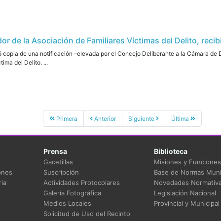
or de la Asociación de Familiares Víctimas del Delito, recib
 copia de una notificación –elevada por el Concejo Deliberante a la Cámara de 
ima del Delito. ...
Primera
Anterior
Siguiente
Última
Prensa
Biblioteca
Gacetillas
Misiones y Funciones
ones
Suscripción
Base de Normas Muni
ia
Actividades Protocolares
Novedades Normativ
Galería Fotográfica
Legislación Nacional
Medios Locales
Provincial y Municipal
Solicitud de Uso del Recinto