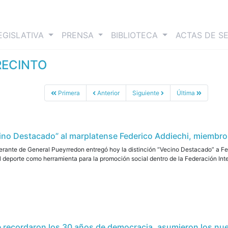
nt)
EGISLATIVA
PRENSA
BIBLIOTECA
ACTAS DE S
RECINTO
Primera
Anterior
Siguiente
Última
ino Destacado” al marplatense Federico Addiechi, miembro 
rante de General Pueyrredon entregó hoy la distinción “Vecino Destacado” a Fed
l deporte como herramienta para la promoción social dentro de la Federación Inter
 recordaron los 30 años de democracia, asumieron los nu