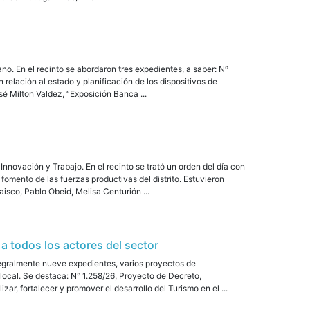
o. En el recinto se abordaron tres expedientes, a saber: Nº
relación al estado y planificación de los dispositivos de
sé Milton Valdez, “Exposición Banca ...
Innovación y Trabajo. En el recinto se trató un orden del día con
omento de las fuerzas productivas del distrito. Estuvieron
aisco, Pablo Obeid, Melisa Centurión ...
 a todos los actores del sector
ntegralmente nueve expedientes, varios proyectos de
 local. Se destaca: N° 1.258/26, Proyecto de Decreto,
r, fortalecer y promover el desarrollo del Turismo en el ...