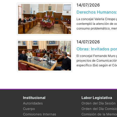
14/07/2026
Derechos Humanos: T
La concejal Valeria Crespo
contempló la atención de o
consumo problemático, memor
14/07/2026
Obras: Invitados po
El concejal Fernando Muro p
proyectos de Comunicación 
específico (Ee) según el Cód
Institucional
Labor Legislativa
Autoridades
Orden del Día Sesión
Cuerpo
Orden del Día Comisi
Comisiones Internas
Comisión de la Memor