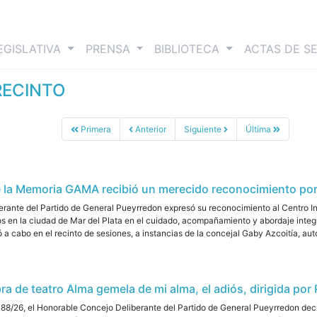
nt)
EGISLATIVA
PRENSA
BIBLIOTECA
ACTAS DE S
RECINTO
Primera
Anterior
Siguiente
Última
de la Memoria GAMA recibió un merecido reconocimiento por
erante del Partido de General Pueyrredon expresó su reconocimiento al Centro I
os en la ciudad de Mar del Plata en el cuidado, acompañamiento y abordaje inte
ó a cabo en el recinto de sesiones, a instancias de la concejal Gaby Azcoitía, auto
bra de teatro Alma gemela de mi alma, el adiós, dirigida po
8/26, el Honorable Concejo Deliberante del Partido de General Pueyrredon declar