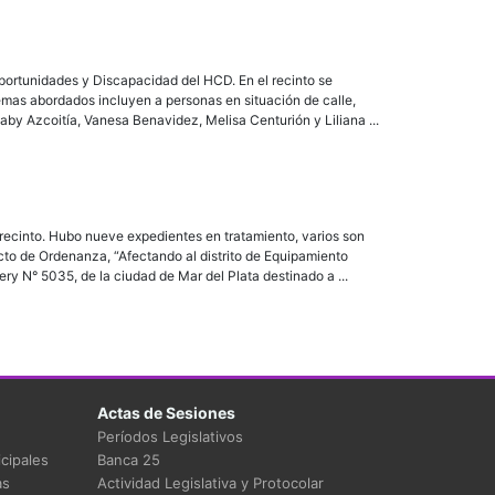
ortunidades y Discapacidad del HCD. En el recinto se
mas abordados incluyen a personas en situación de calle,
aby Azcoitía, Vanesa Benavidez, Melisa Centurión y Liliana ...
recinto. Hubo nueve expedientes en tratamiento, varios son
to de Ordenanza, “Afectando al distrito de Equipamiento
ery N° 5035, de la ciudad de Mar del Plata destinado a ...
Actas de Sesiones
Períodos Legislativos
cipales
Banca 25
as
Actividad Legislativa y Protocolar