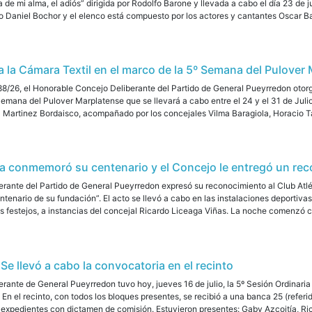
de mi alma, el adiós” dirigida por Rodolfo Barone y llevada a cabo el día 23 de 
lo Daniel Bochor y el elenco está compuesto por los actores y cantantes Oscar Ba
a la Cámara Textil en el marco de la 5º Semana del Pulover
/26, el Honorable Concejo Deliberante del Partido de General Pueyrredon otorgó
Semana del Pulover Marplatense que se llevará a cabo entre el 24 y el 31 de Julio
el Martinez Bordaisco, acompañado por los concejales Vilma Baragiola, Horacio T
ata conmemoró su centenario y el Concejo le entregó un re
rante del Partido de General Pueyrredon expresó su reconocimiento al Club Atlét
entenario de su fundación”. El acto se llevó a cabo en las instalaciones deportiva
os festejos, a instancias del concejal Ricardo Liceaga Viñas. La noche comenzó co
 Se llevó a cabo la convocatoria en el recinto
rante de General Pueyrredon tuvo hoy, jueves 16 de julio, la 5º Sesión Ordinaria 
 En el recinto, con todos los bloques presentes, se recibió a una banca 25 (referid
5 expedientes con dictamen de comisión. Estuvieron presentes: Gaby Azcoitía, Rica