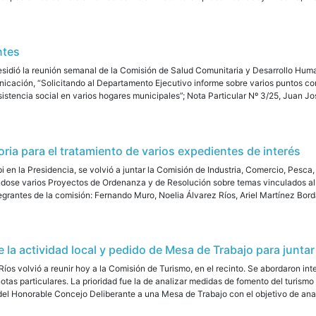
ntes
esidió la reunión semanal de la Comisión de Salud Comunitaria y Desarrollo Human
icación, “Solicitando al Departamento Ejecutivo informe sobre varios puntos con 
istencia social en varios hogares municipales”; Nota Particular Nº 3/25, Juan Jo
ria para el tratamiento de varios expedientes de interés
en la Presidencia, se volvió a juntar la Comisión de Industria, Comercio, Pesca, 
dose varios Proyectos de Ordenanza y de Resolución sobre temas vinculados al f
tegrantes de la comisión: Fernando Muro, Noelia Álvarez Ríos, Ariel Martínez Bord
la actividad local y pedido de Mesa de Trabajo para juntar
Ríos volvió a reunir hoy a la Comisión de Turismo, en el recinto. Se abordaron i
tas particulares. La prioridad fue la de analizar medidas de fomento del turismo
l Honorable Concejo Deliberante a una Mesa de Trabajo con el objetivo de analiza