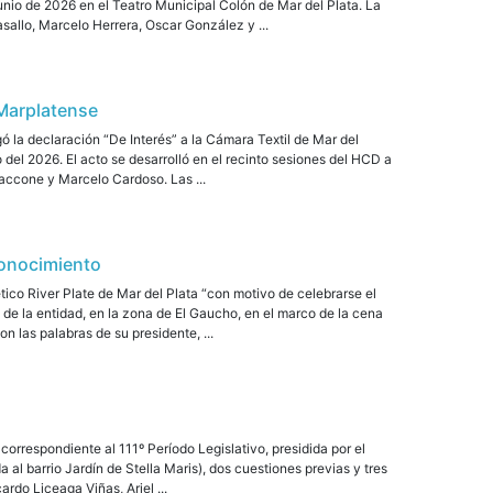
junio de 2026 en el Teatro Municipal Colón de Mar del Plata. La
sallo, Marcelo Herrera, Oscar González y ...
 Marplatense
 la declaración “De Interés” a la Cámara Textil de Mar del
 del 2026. El acto se desarrolló en el recinto sesiones del HCD a
accone y Marcelo Cardoso. Las ...
conocimiento
ico River Plate de Mar del Plata “con motivo de celebrarse el
s de la entidad, en la zona de El Gaucho, en el marco de la cena
n las palabras de su presidente, ...
correspondiente al 111º Período Legislativo, presidida por el
a al barrio Jardín de Stella Maris), dos cuestiones previas y tres
rdo Liceaga Viñas, Ariel ...