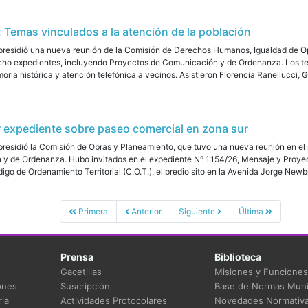
emas vinculados a la atención de la población
 presidió una nueva reunión de la Comisión de Derechos Humanos, Igualdad de Op
cho expedientes, incluyendo Proyectos de Comunicación y de Ordenanza. Los te
ia histórica y atención telefónica a vecinos. Asistieron Florencia Ranellucci, G
r expediente sobre paseo comercial en zona sur
residió la Comisión de Obras y Planeamiento, que tuvo una nueva reunión en el 
y de Ordenanza. Hubo invitados en el expediente Nº 1.154/26, Mensaje y Proyec
igo de Ordenamiento Territorial (C.O.T.), el predio sito en la Avenida Jorge Newb
Primera
Anterior
Siguiente
Última
Prensa
Biblioteca
Gacetillas
Misiones y Funciones
ones
Suscripción
Base de Normas Muni
ia
Actividades Protocolares
Novedades Normativ