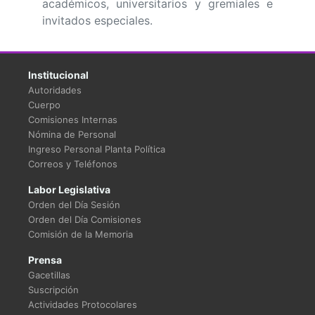
académicos, universitarios y gremiales e
invitados especiales.
Institucional
Autoridades
Cuerpo
Comisiones Internas
Nómina de Personal
Ingreso Personal Planta Política
Correos y Teléfonos
Labor Legislativa
Orden del Día Sesión
Orden del Día Comisiones
Comisión de la Memoria
Prensa
Gacetillas
Suscripción
Actividades Protocolares