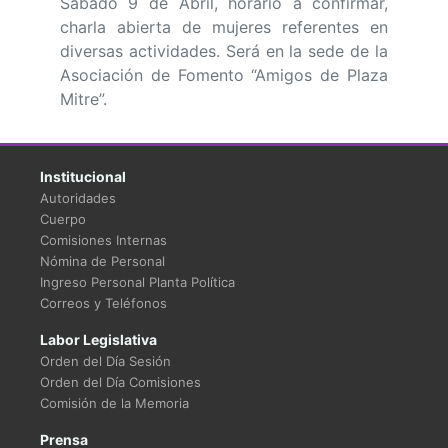
Sábado 9 de Abril, horario a confirmar,
charla abierta de mujeres referentes en
diversas actividades. Será en la sede de la
Asociación de Fomento “Amigos de Plaza
Mitre”.
Institucional
Autoridades
Cuerpo
Comisiones Internas
Nómina de Personal
Ingreso Personal Planta Política
Correos y Teléfonos
Labor Legislativa
Orden del Día Sesión
Orden del Día Comisiones
Comisión de la Memoria
Prensa