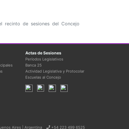
l recinto de sesiones del Concejo
Actas de Sesiones
Períodos Legislativos
cipales
Banca 25
as
Actividad Legislativa y Protocolar
Escuelas al Concejo
uenos Aires | Argentina
+54 223 499 6525