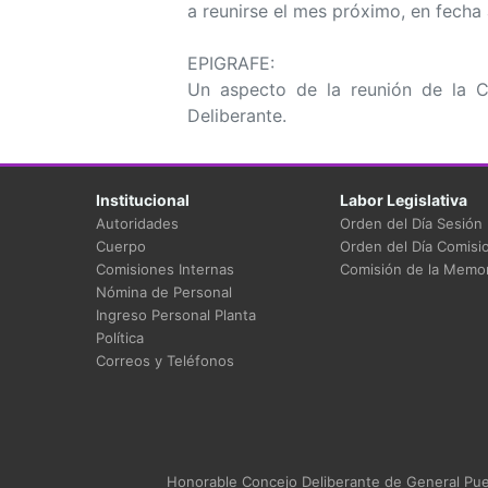
a reunirse el mes próximo, en fecha 
EPIGRAFE:
Un aspecto de la reunión de la C
Deliberante.
Institucional
Labor Legislativa
Autoridades
Orden del Día Sesión
Cuerpo
Orden del Día Comisi
Comisiones Internas
Comisión de la Memor
Nómina de Personal
Ingreso Personal Planta
Política
Correos y Teléfonos
Honorable Concejo Deliberante de General Puey