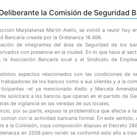
 Deliberante la Comisión de Seguridad 
ón Marplatense Martín Aiello, se volvió a reunir hoy en
ad Bancaria creada por la Ordenanza 18.498.
ipación de integrantes del área de Seguridad de los ba
privados con presencia en la ciudad. En lo que hace al sect
l, la Asociación Bancaria local y el Sindicato de Emple
istintos aspectos relacionados con las condiciones de s
s trabajadores de los bancos como a sus clientes y a la co
articipantes –el ya mencionado Aiello y Marcela Amenab
nte solicitará a los bancos que operan en el partido de G
ras de vigilancia en las veredas de sus locales.
io, por su parte, expuso la problemática que afecta a las
común con la actividad bancaria formal. En este sentido, 
e a la Comisión, cuya composición dispuso el Decreto 288
rdenanza en 2008 pero recién se conformó este año a trav