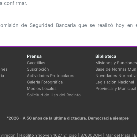
a confirmar.
omisión de Seguridad Bancaria que se realizó hoy en e
Prensa
Biblioteca
Gacetillas
Misiones y Funciones
ones
Suscripción
Base de Normas Muni
ia
Actividades Protocolares
Novedades Normativ
Galería Fotográfica
Legislación Nacional
Medios Locales
Provincial y Municipal
Solicitud de Uso del Recinto
"2026 - A 50 años de la última dictadura. Democracia siempre"
rredon | Hipólito Yrigoyen 1627 2° piso | B7600DOM | Mar del Plata | B