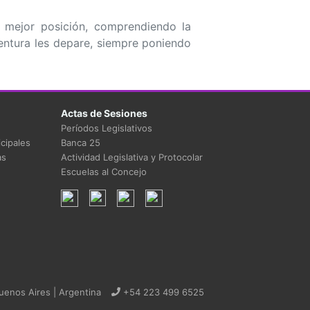
a mejor posición, comprendiendo la
entura les depare, siempre poniendo
Actas de Sesiones
Períodos Legislativos
cipales
Banca 25
as
Actividad Legislativa y Protocolar
Escuelas al Concejo
uenos Aires | Argentina
+54 223 499 6525