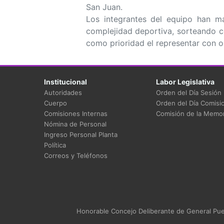
San Juan.
Los integrantes del equipo han ma
complejidad deportiva, sorteando c
como prioridad el representar con or
Institucional
Labor Legislativa
Autoridades
Orden del Día Sesión
Cuerpo
Orden del Día Comisi
Comisiones Internas
Comisión de la Memor
Nómina de Personal
Ingreso Personal Planta
Política
Correos y Teléfonos
Honorable Concejo Deliberante de General Puey