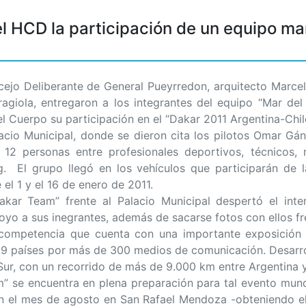
el HCD la participación de un equipo ma
o Deliberante de General Pueyrredon, arquitecto Marcelo
agiola, entregaron a los integrantes del equipo “Mar de
l Cuerpo su participación en el “Dakar 2011 Argentina-Chile
lacio Municipal, donde se dieron cita los pilotos Omar Gán
12 personas entre profesionales deportivos, técnicos, 
ing. El grupo llegó en los vehículos que participarán de 
 el 1 y el 16 de enero de 2011.
akar Team” frente al Palacio Municipal despertó el int
yo a sus inegrantes, además de sacarse fotos con ellos fre
competencia que cuenta con una importante exposición m
189 países por más de 300 medios de comunicación. Desarrol
Sur, con un recorrido de más de 9.000 km entre Argentina y
m” se encuentra en plena preparación para tal evento mund
en el mes de agosto en San Rafael Mendoza -obteniendo e