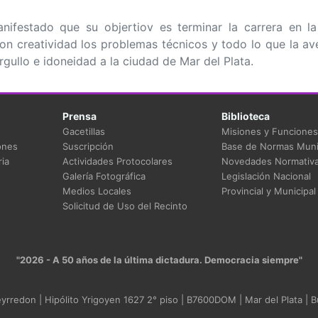
nifestado que su objertiov es terminar la carrera en l
on creatividad los problemas técnicos y todo lo que la av
gullo e idoneidad a la ciudad de Mar del Plata.
Prensa
Biblioteca
Gacetillas
Misiones y Funciones
ones
Suscripción
Base de Normas Muni
ia
Actividades Protocolares
Novedades Normativ
Galería Fotográfica
Legislación Nacional
Medios Locales
Provincial y Municipal
Solicitud de Uso del Recinto
"2026 - A 50 años de la última dictadura. Democracia siempre"
rredon | Hipólito Yrigoyen 1627 2° piso | B7600DOM | Mar del Plata | B