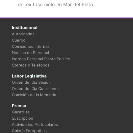
del exitoso ciclo en Mar del Plata.
Institucional
Autoridades
Cuerpo
Comisiones Internas
Nómina de Personal
Ingreso Personal Planta Política
Correos y Teléfonos
Labor Legislativa
Orden del Día Sesión
Orden del Día Comisiones
Comisión de la Memoria
Prensa
Gacetillas
Suscripción
Actividades Protocolares
Galería Fotográfica