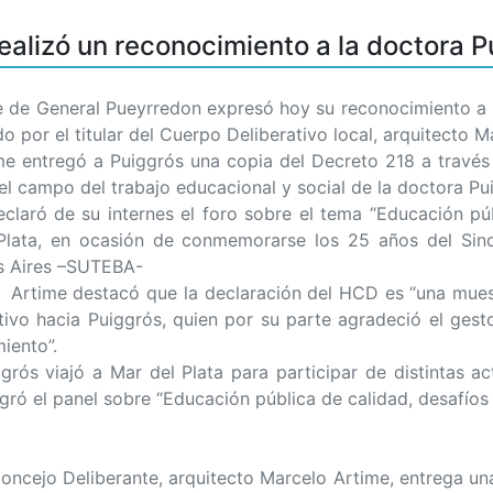
ealizó un reconocimiento a la doctora 
de General Pueyrredon expresó hoy su reconocimiento a la
por el titular del Cuerpo Deliberativo local, arquitecto M
egó a Puiggrós una copia del Decreto 218 a través de
el campo del trabajo educacional y social de la doctora Pui
claró de su internes el foro sobre el tema “Educación p
Plata, en ocasión de conmemorarse los 25 años del Sin
s Aires –SUTEBA-
me destacó que la declaración del HCD es “una muestra
ativo hacia Puiggrós, quien por su parte agradeció el ges
iento”.
ó a Mar del Plata para participar de distintas activi
ó el panel sobre “Educación pública de calidad, desafíos 
ncejo Deliberante, arquitecto Marcelo Artime, entrega un