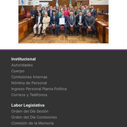
Institucional
Autoridades
Cuerpo
Comisiones Internas
Nómina de Personal
Ingreso Personal Planta Política
Correos y Teléfonos
Labor Legislativa
Orden del Día Sesión
Orden del Día Comisiones
Comisión de la Memoria