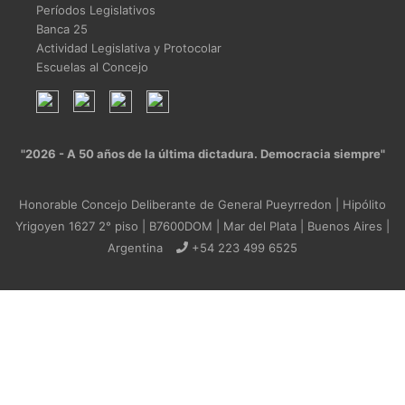
Períodos Legislativos
Banca 25
Actividad Legislativa y Protocolar
Escuelas al Concejo
"2026 - A 50 años de la última dictadura. Democracia siempre"
Honorable Concejo Deliberante de General Pueyrredon | Hipólito
Yrigoyen 1627 2° piso | B7600DOM | Mar del Plata | Buenos Aires |
Argentina
+54 223 499 6525