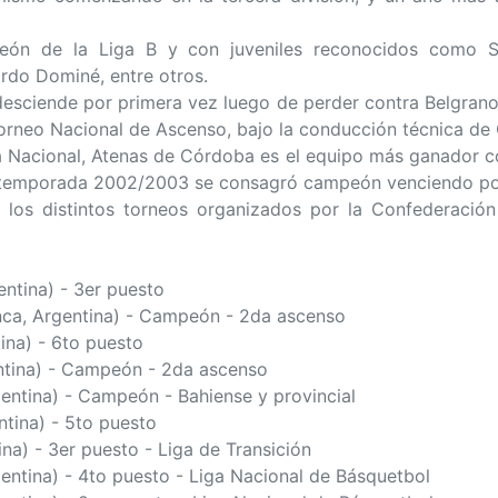
ón de la Liga B y con juveniles reconocidos como Seb
rdo Dominé, entre otros.
esciende por primera vez luego de perder contra Belgran
Torneo Nacional de Ascenso, bajo la conducción técnica de
iga Nacional, Atenas de Córdoba es el equipo más ganador co
a temporada 2002/2003 se consagró campeón venciendo por
n los distintos torneos organizados por la Confederació
entina) - 3er puesto
anca, Argentina) - Campeón - 2da ascenso
ina) - 6to puesto
gentina) - Campeón - 2da ascenso
gentina) - Campeón - Bahiense y provincial
ntina) - 5to puesto
ina) - 3er puesto - Liga de Transición
gentina) - 4to puesto - Liga Nacional de Básquetbol