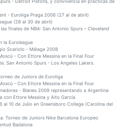
purs - Detroit Pistons, y convivencia en prácticas de
nt - Euroliga Praga 2006 (27 al de abril)
ague (28 al 30 de abril)
 las finales de NBA: San Antonio Spurs – Cleveland
n la Euroleague
gio Scariolo - Málaga 2008
oscú - Con Ettore Messina en la Final Four
e. San Antonio Spurs - Los Angeles Lakers.
 Torneo de Juniors de Euroliga
oscú - Con Ettore Messina en la Final Four
enadores - Blanes 2009 representando a Argentina
a con Ettore Messina y Aito García
 al 10 de Julio en Greensboro College (Carolina del
ona. Torneo de Juniors Nike Barcelona Europeo
ventud Badalona