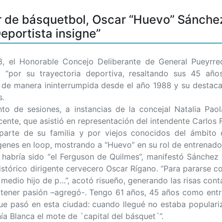
r de básquetbol, Oscar “Huevo” Sánchez
portista insigne”
 Honorable Concejo Deliberante de General Pueyrredo
 “por su trayectoria deportiva, resaltando sus 45 añ
de manera ininterrumpida desde el año 1988 y su destacad
s.
nto de sesiones, a instancias de la concejal Natalia Pao
cente, que asistió en representación del intendente Carlos
rte de su familia y por viejos conocidos del ámbito d
genes en loop, mostrando a “Huevo” en su rol de entrenado
, habría sido “el Ferguson de Quilmes”, manifestó Sánche
istórico dirigente cervecero Oscar Rígano. “Para pararse 
medio hijo de p…”, acotó risueño, generando las risas cont
 tener pasión –agregó-. Tengo 61 años, 45 años como entr
o que pasó en esta ciudad: cuando llegué no estaba popular
hía Blanca el mote de `capital del básquet´”.