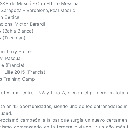
CSKA de Moscú - Con Ettore Messina
 Zaragoza - Barcelona/Real Madrid
n Celtics
acional Victor Berardi
A (Bahía Blanca)
BA (Tucumán)
on Terry Porter
vi Pascual
le (Francia)
- Lille 2015 (Francia)
rs Training Camp
ofesional entre TNA y Liga A, siendo el primero en total 
lata en 15 oportunidades, siendo uno de los entrenadores 
iudad.
proclamó campeón, a la par que surgía un nuevo certamen n
 mismo comenzando en la tercera división, y un año más t