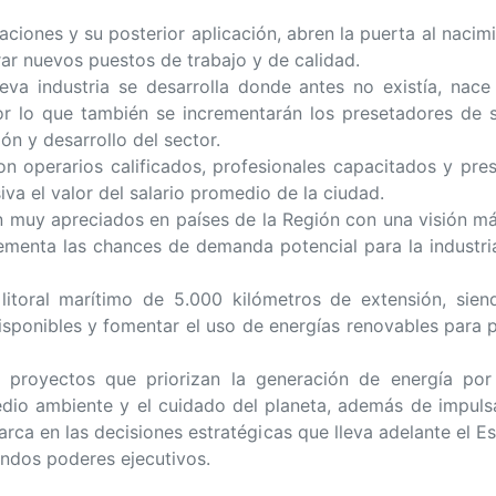
gaciones y su posterior aplicación, abren la puerta al nacim
ar nuevos puestos de trabajo y de calidad.
va industria se desarrolla donde antes no existía, nace
or lo que también se incrementarán los presetadores de s
ón y desarrollo del sector.
n operarios calificados, profesionales capacitados y pres
va el valor del salario promedio de la ciudad.
n muy apreciados en países de la Región con una visión m
rementa las chances de demanda potencial para la industri
itoral marítimo de 5.000 kilómetros de extensión, sie
isponibles y fomentar el uso de energías renovables para 
 proyectos que priorizan la generación de energía por
edio ambiente y el cuidado del planeta, además de impuls
rca en las decisiones estratégicas que lleva adelante el Es
endos poderes ejecutivos.