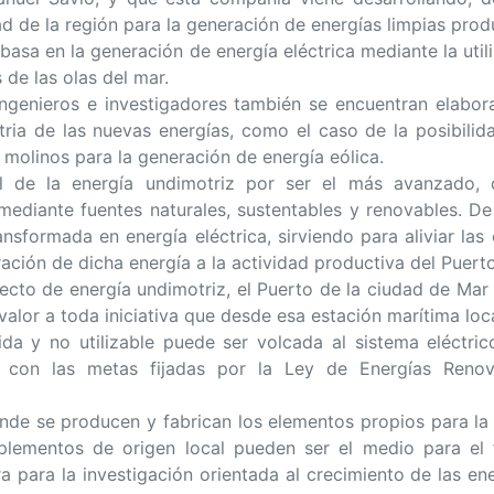
dad de la región para la generación de energías limpias prod
asa en la generación de energía eléctrica mediante la util
de las olas del mar.
ngenieros e investigadores también se encuentran elabora
tria de las nuevas energías, como el caso de la posibilid
molinos para la generación de energía eólica.
el de la energía undimotriz por ser el más avanzado, 
mediante fuentes naturales, sustentables y renovables. D
ansformada en energía eléctrica, sirviendo para aliviar l
ración de dicha energía a la actividad productiva del Puerto
yecto de energía undimotriz, el Puerto de la ciudad de Mar 
alor a toda iniciativa que desde esa estación marítima loca
da y no utilizable puede ser volcada al sistema eléctric
í con las metas fijadas por la Ley de Energías Reno
e se producen y fabrican los elementos propios para la 
mplementos de origen local pueden ser el medio para el f
 para la investigación orientada al crecimiento de las en