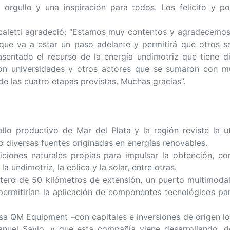
orgullo y una inspiración para todos. Los felicito y p
Fiscaletti agradeció: “Estamos muy contentos y agradecemo
ue va a estar un paso adelante y permitirá que otros s
sentado el recurso de la energía undimotriz que tiene di
on universidades y otros actores que se sumaron con m
 de las cuatro etapas previstas. Muchas gracias”.
lo productivo de Mar del Plata y la región reviste la ut
ro diversas fuentes originadas en energías renovables.
ciones naturales propias para impulsar la obtención, co
 undimotriz, la eólica y la solar, entre otras.
tero de 50 kilómetros de extensión, un puerto multimoda
 permitirían la aplicación de componentes tecnológicos pa
a QM Equipment –con capitales e inversiones de origen loca
nuel Savio, y que esta compañía viene desarrollando, d