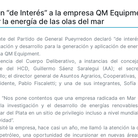
ón “de Interés” a la empresa QM Equipme
 la energía de las olas del mar
del Partido de General Pueyrredon declaró “de interés
gación y desarrollo para la generación y aplicación de ene
esa QM Equipment.
dencia del Cuerpo Deliberativo, a instancias del concej
te del HCD, Guillermo Sáenz Saralegui (AA); el secr
o; el director general de Asuntos Agrarios, Cooperativas,
idente, Pablo Fiscaletti; y una de sus integrantes, Sofí
: “Nos pone contentos que una empresa radicada en Mar d
a investigación y el desarrollo de energías renovables
del Plata en un sitio de privilegio incluso a nivel mundial.
idad”.
ité la empresa, hace casi un año, me llamó la atención l
l petróleo, una oportunidad de incursionar en nuevas área