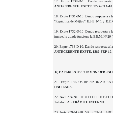
17.
Expte 1730-D-10: Dando respuesta 
ANTECEDENTE EXPTE. 1227-CJA-10.
18.
Expte 1731-D-10: Dando respuesta a la 
"República de Méjico", E.S.B. Nº 1 y E.E.
19.
Expte 1732-D-10: Dando respuesta a la
inmueble donde funciona la E.E.M. Nº 29 (E
20.
Expte 1733-D-10: Dando respuesta a la 
ANTECEDENTE EXPTE. 1580-FEP-10.
D) EXPEDIENTES Y NOTAS OFICIAL
21.
Expte 1707-OS-10: SINDICATURA DE O
HACIENDA.
22.
Nota 274-NO-10: U.F.I DELITOS ECONÓ
Toledo S.A..-
TRÁMITE INTERNO.
23.
Nota 279-NO-10: VICECONSULADO HONO