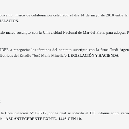
onvenio marco de colaboración celebrado el día 14 de mayo de 2010 entre la 
ISLACIÓN.
do marco suscripto con la Universidad Nacional de Mar del Plata, para adoptar
ER a renegociar los términos del contrato suscripto con la firma Tredi Argent
éctricos del Estadio "José María Minella".-
LEGISLACIÓN Y HACIENDA.
S
a Comunicación Nº C-3717, por la cual se solicitó al D.E. informe sobre varios
la.-
A SU ANTECEDENTE EXPTE. 1446-GEN-10.