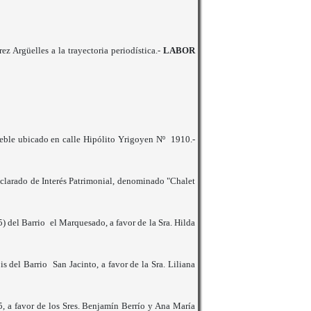
rgüelles a la trayectoria periodística.-
LABOR
eble ubicado en calle Hipólito Yrigoyen Nº 1910.-
clarado de Interés Patrimonial, denominado "Chalet
5) del Barrio el Marquesado, a favor de la Sra. Hilda
s del Barrio San Jacinto, a favor de la Sra. Liliana
5, a favor de los Sres. Benjamín Berrío y Ana María