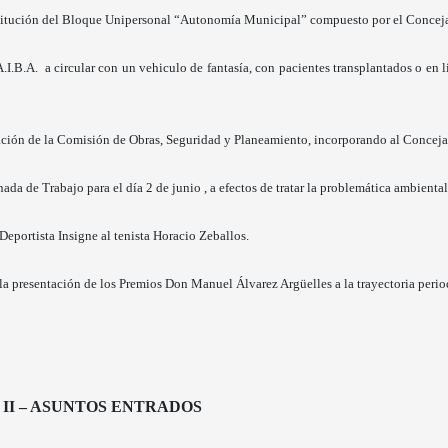
titución del Bloque Unipersonal “Autonomía Municipal” compuesto por el Conceja
I.B.A. a circular con un vehiculo de fantasía, con pacientes transplantados o en 
ación de la Comisión de Obras, Seguridad y Planeamiento, incorporando al Conceja
a de Trabajo para el día 2 de junio , a efectos de tratar la problemática ambiental 
Deportista Insigne al tenista Horacio Zeballos.
a presentación de los Premios Don Manuel Álvarez Argüelles a la trayectoria period
II – ASUNTOS ENTRADOS