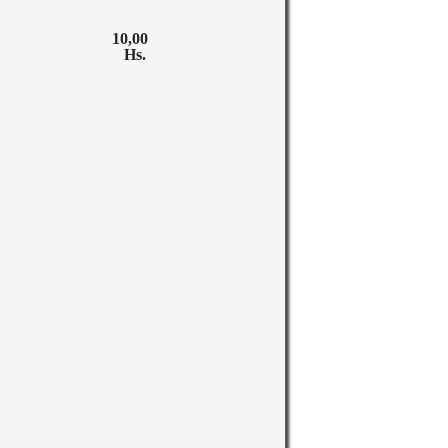
00
s.