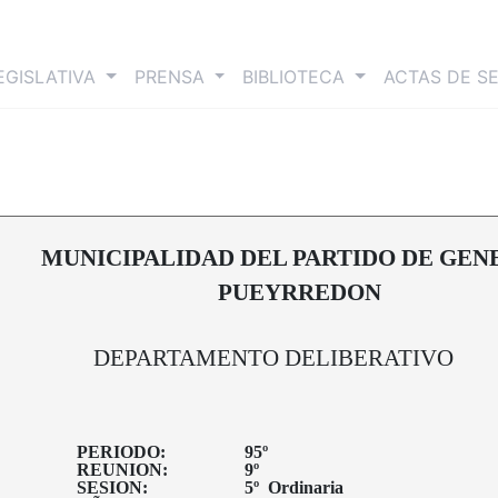
nt)
EGISLATIVA
PRENSA
BIBLIOTECA
ACTAS DE S
MUNICIPALIDAD DEL PARTIDO DE GEN
PUEYRREDON
DEPARTAMENTO DELIBERATIVO
PERIODO:
95º
REUNION:
9º
SESION:
5º Ordinaria