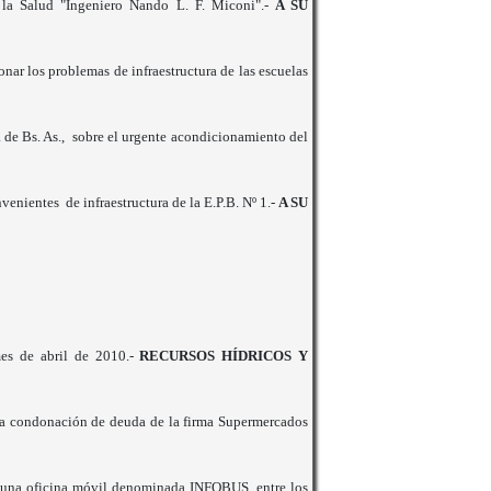
 la Salud "Ingeniero Nando L. F. Miconi".-
A SU
nar los problemas de infraestructura de las escuelas
 de Bs. As., sobre el urgente acondicionamiento del
enientes de infraestructura de la E.P.B. Nº 1.-
A SU
mes de abril de 2010.-
RECURSOS HÍDRICOS Y
a condonación de deuda de la firma Supermercados
na oficina móvil denominada INFOBUS, entre los