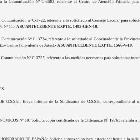
a la Comunicación Nº C-3683, referente al Centro de Atención Primaria para
Comunicación nº C-3722, referente a lo solicitado al Consejo Escolar para solucio
M. Nº 11.-
A SU ANTECEDENTE EXPTE. 1493-GEN-10.
 Comunicación Nº C- 3724, referente a lo solicitado al Gobernador de la Provincia
x- Centro Polivalente de Artes).-
A SU ANTECEDENTE EXPTE. 1566-V-10.
Comunicación Nº C-3725, referente a las medidas necesarias para solucionar inconv
ES
.S.S.E.: Eleva informe de la Sindicatura de O.S.S.E., correspondiente al 
MICOS Nº 10: Solicita copia certificada de la Ordenanza Nº 19761 referida a l
RARIO DE ESPAÑA: Solicita autorización para estacionar frente a la sede u