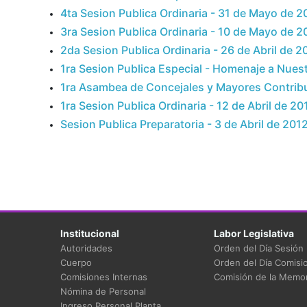
4ta Sesion Publica Ordinaria - 31 de Mayo de 2
3ra Sesion Publica Ordinaria - 10 de Mayo de 2
2da Sesion Publica Ordinaria - 26 de Abril de 2
1ra Sesion Publica Especial - Homenaje a Nuest
1ra Asambea de Concejales y Mayores Contribu
1ra Sesion Publica Ordinaria - 12 de Abril de 20
Sesion Publica Preparatoria - 3 de Abril de 201
Institucional
Labor Legislativa
Autoridades
Orden del Día Sesión
Cuerpo
Orden del Día Comisi
Comisiones Internas
Comisión de la Memor
Nómina de Personal
Ingreso Personal Planta