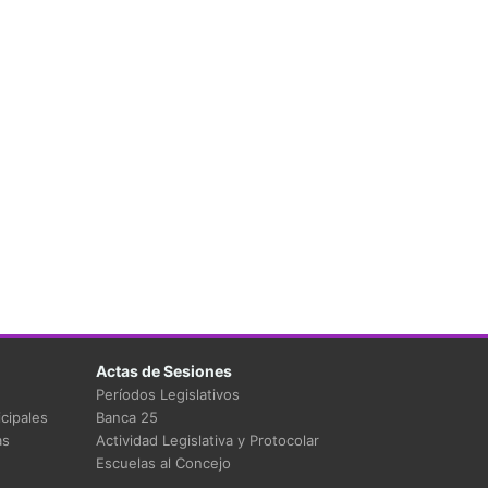
Actas de Sesiones
Períodos Legislativos
cipales
Banca 25
as
Actividad Legislativa y Protocolar
Escuelas al Concejo