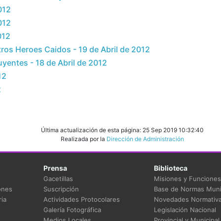
012
012
012
ros Heroes Caidos - 19 de Abril de 2012
yentes - 18 de Abril de 2012
12
2
Última actualización de esta página: 25 Sep 2019 10:32:40
Realizada por la
Dirección de Administración
Prensa
Biblioteca
Gacetillas
Misiones y Funciones
ones
Suscripción
Base de Normas Muni
ia
Actividades Protocolares
Novedades Normativ
Galería Fotográfica
Legislación Nacional
Medios Locales
Provincial y Municipal