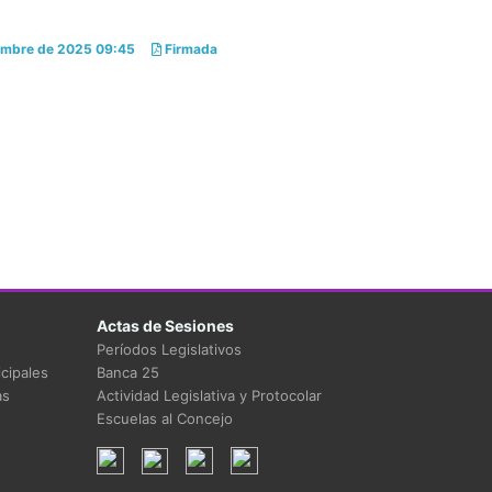
mbre de 2025 09:45
Firmada
Actas de Sesiones
Períodos Legislativos
cipales
Banca 25
as
Actividad Legislativa y Protocolar
Escuelas al Concejo