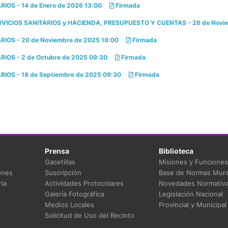
OS - 14 de Enero de 2026 13:00
Firmada
ICIOS SANITARIOS y HACIENDA, PRESUPUESTO Y CUENTAS - 26 de Novie
IOS - 20 de Noviembre de 2025 10:00
Firmada
IOS - 2 de Octubre de 2025 09:30
Firmada
IOS - 18 de Septiembre de 2025 09:30
Firmada
Prensa
Biblioteca
Gacetillas
Misiones y Funciones
ones
Suscripción
Base de Normas Muni
ia
Actividades Protocolares
Novedades Normativ
Galería Fotográfica
Legislación Nacional
Medios Locales
Provincial y Municipal
Solicitud de Uso del Recinto