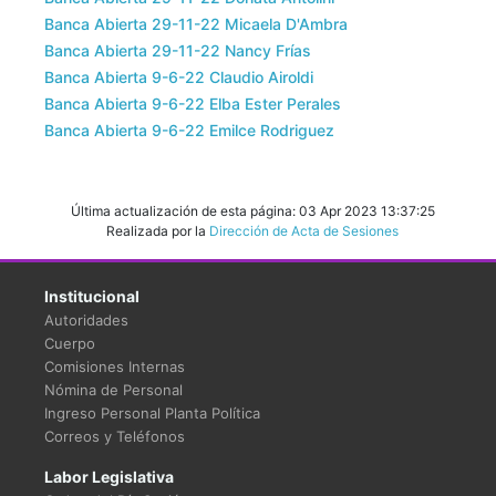
Banca Abierta 29-11-22 Micaela D'Ambra
Banca Abierta 29-11-22 Nancy Frías
Banca Abierta 9-6-22 Claudio Airoldi
Banca Abierta 9-6-22 Elba Ester Perales
Banca Abierta 9-6-22 Emilce Rodriguez
Última actualización de esta página: 03 Apr 2023 13:37:25
Realizada por la
Dirección de Acta de Sesiones
Institucional
Autoridades
Cuerpo
Comisiones Internas
Nómina de Personal
Ingreso Personal Planta Política
Correos y Teléfonos
Labor Legislativa