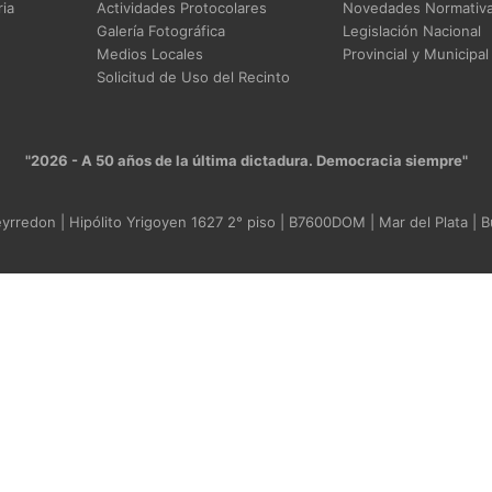
ia
Actividades Protocolares
Novedades Normativ
Galería Fotográfica
Legislación Nacional
Medios Locales
Provincial y Municipal
Solicitud de Uso del Recinto
"2026 - A 50 años de la última dictadura. Democracia siempre"
rredon | Hipólito Yrigoyen 1627 2° piso | B7600DOM | Mar del Plata | B