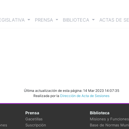
nt)
EGISLATIVA
PRENSA
BIBLIOTECA
ACTAS DE S
i
Última actualización de esta página: 14 Mar 2023 14:07:35
Realizada por la
Dirección de Acta de Sesiones
Prensa
Biblioteca
Gacetillas
Misiones y Funciones
ones
Suscripción
Base de Normas Muni