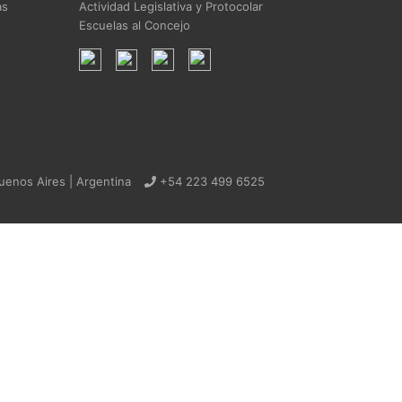
as
Actividad Legislativa y Protocolar
Escuelas al Concejo
uenos Aires | Argentina
+54 223 499 6525