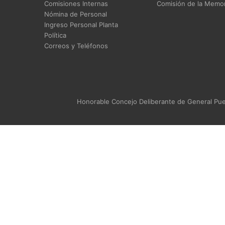
Comisiones Internas
Comisión de la Memor
Nómina de Personal
Ingreso Personal Planta
Política
Correos y Teléfonos
Honorable Concejo Deliberante de General Puey