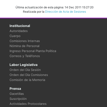
Última actualización de esta página: 14 Dec 2011 15:27:20
Realizada por la
Dirección de Acta de Sesiones
Institucional
Autoridades
Cuerpo
Comisiones Internas
Nómina de Personal
Ingreso Personal Planta Política
Correos y Teléfonos
Labor Legislativa
Orden del Día Sesión
Orden del Día Comisiones
Comisión de la Memoria
Prensa
Gacetillas
Suscripción
Actividades Protocolares