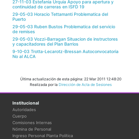
27-11-03 Estefania Urquia Apoyo para apertura y
continuidad de carreras en ISFD 19
29-05-03 Horacio Tettamanti Problematica del
Puerto
29-05-03 Ruben Bustos Problematica del servicio
de remises
29-05-03 Vozzi-Barragan Situacion de instructores
y capacitadores del Plan Barrios
9-10-03 Trotta-Lecarotz-Bressan Autoconvocatoria
No al ALCA
Última actualización de esta página: 22 Mar 2011 12:48:20
Realizada por la
Dirección de Acta de Sesiones
Institucional
Autoridades
Cuerpo
Comisiones Internas
Nómina de Personal
Ingreso Personal Planta Política