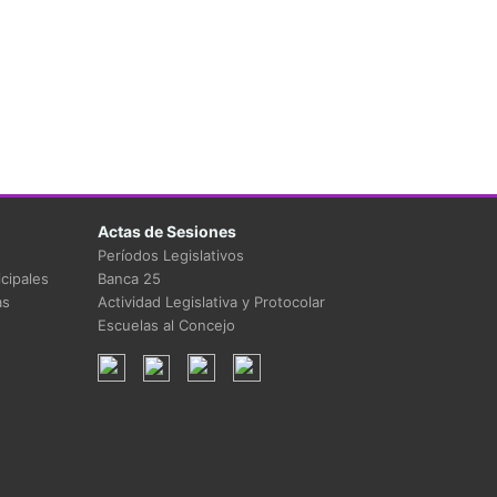
Actas de Sesiones
Períodos Legislativos
cipales
Banca 25
as
Actividad Legislativa y Protocolar
Escuelas al Concejo