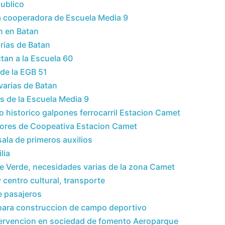
ublico
a cooperadora de Escuela Media 9
n en Batan
rias de Batan
an a la Escuela 60
de la EGB 51
varias de Batan
s de la Escuela Media 9
 historico galpones ferrocarril Estacion Camet
dores de Coopeativa Estacion Camet
sala de primeros auxilios
lia
e Verde, necesidades varias de la zona Camet
centro cultural, transporte
e pasajeros
 para construccion de campo deportivo
tervencion en sociedad de fomento Aeroparque