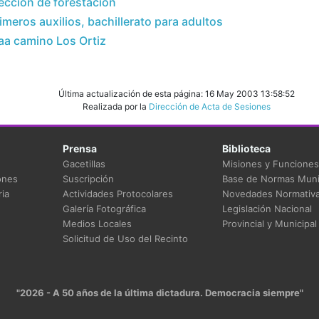
ccion de forestacion
meros auxilios, bachillerato para adultos
a camino Los Ortiz
Última actualización de esta página: 16 May 2003 13:58:52
Realizada por la
Dirección de Acta de Sesiones
Prensa
Biblioteca
Gacetillas
Misiones y Funciones
ones
Suscripción
Base de Normas Muni
ia
Actividades Protocolares
Novedades Normativ
Galería Fotográfica
Legislación Nacional
Medios Locales
Provincial y Municipal
Solicitud de Uso del Recinto
"2026 - A 50 años de la última dictadura. Democracia siempre"