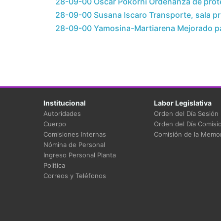
28-09-00 Oscar Pokorni Ordenanza de prote
28-09-00 Susana Iscaro Transporte, sala pri
28-09-00 Yamosina-Martiarena Mejorado pa
Institucional
Labor Legislativa
Autoridades
Orden del Día Sesión
Cuerpo
Orden del Día Comisi
Comisiones Internas
Comisión de la Memor
Nómina de Personal
Ingreso Personal Planta
Política
Correos y Teléfonos