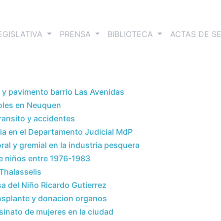
nt)
EGISLATIVA
PRENSA
BIBLIOTECA
ACTAS DE S
 y pavimento barrio Las Avenidas
Soles en Neuquen
ransito y accidentes
cia en el Departamento Judicial MdP
al y gremial en la industria pesquera
e niños entre 1976-1983
Thalasselis
sa del Niño Ricardo Gutierrez
nsplante y donacion organos
inato de mujeres en la ciudad