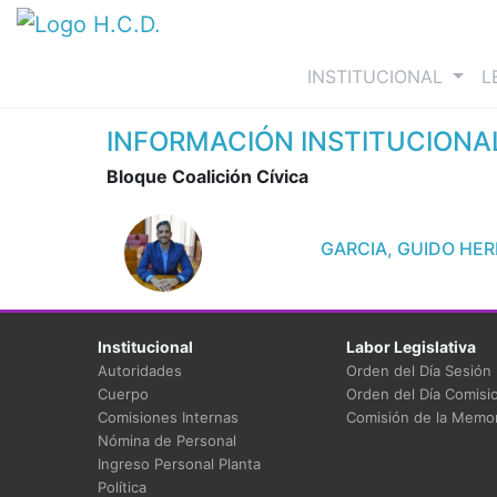
(curre
INSTITUCIONAL
L
INFORMACIÓN INSTITUCIONA
Bloque Coalición Cívica
GARCIA, GUIDO HE
Institucional
Labor Legislativa
Autoridades
Orden del Día Sesión
Cuerpo
Orden del Día Comisi
Comisiones Internas
Comisión de la Memor
Nómina de Personal
Ingreso Personal Planta
Política