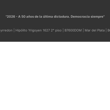
"2026 - A 50 años de la última dictadura. Democracia siempre"
rredon | Hipólito Yrigoyen 1627 2° piso | B7600DOM | Mar del Plata | B