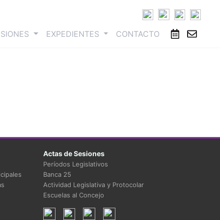
ESIONES
EXPEDIENTES
CONTACTO
Actas de Sesiones
Períodos Legislativos
cipales
Banca 25
as
Actividad Legislativa y Protocolar
Escuelas al Concejo