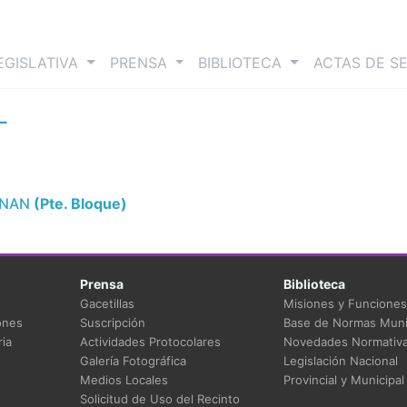
nt)
EGISLATIVA
PRENSA
BIBLIOTECA
ACTAS DE S
L
RNAN
(Pte. Bloque)
Prensa
Biblioteca
Gacetillas
Misiones y Funciones
ones
Suscripción
Base de Normas Muni
ia
Actividades Protocolares
Novedades Normativ
Galería Fotográfica
Legislación Nacional
Medios Locales
Provincial y Municipal
Solicitud de Uso del Recinto