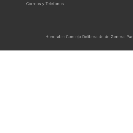
Correos y Teléfonos
Honorable Concejo Deliberante de General Puey