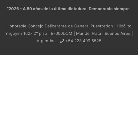
"2026 - A 50 años de la última dictadura. Democracia siempre"
Honorable Concejo Deliberante de General Pueyrredon | Hipólito
Yrigoyen 1627 2° piso | B7600DOM | Mar del Plata | Buenos Aires |
Argentina
+54 223 499 6525