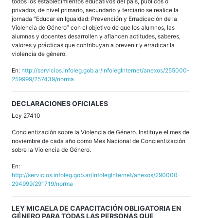
todos los establecimientos educativos del país, públicos o
privados, de nivel primario, secundario y terciario se realice la
jornada “Educar en Igualdad: Prevención y Erradicación de la
Violencia de Género” con el objetivo de que los alumnos, las
alumnas y docentes desarrollen y afiancen actitudes, saberes,
valores y prácticas que contribuyan a prevenir y erradicar la
violencia de género.
En:
http://servicios.infoleg.gob.ar/infolegInternet/anexos/255000-
259999/257439/norma
DECLARACIONES OFICIALES
Ley 27410
Concientización sobre la Violencia de Género. Instituye el mes de
noviembre de cada año como Mes Nacional de Concientización
sobre la Violencia de Género.
En:
http://servicios.infoleg.gob.ar/infolegInternet/anexos/290000-
294999/291719/norma
LEY MICAELA DE CAPACITACIÓN OBLIGATORIA EN
GÉNERO PARA TODAS LAS PERSONAS QUE