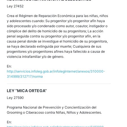
Ley 27452
Crea el Régimen de Reparación Económica para las niñas, niños
y adolescentes cuando: Su progenitor y/o progenitor afín haya
sido procesado y/o condenado como autor, coautor, instigador o
cómplice del delito de homicidio de su progenitora; La acción
penal seguida contra su progenitor y/o progenitor afín, en la
causa penal donde se investigue el homicidio de su progenitora,
se haya declarado extinguida por muerte; Cualquiera de sus
progenitores y/o progenitores afines haya fallecido a causa de
violencia intrafamiliar y/o de género.
En:
http://servicios.infoleg.gob.ar/infolegInternet/anexos/310000-
314999/312717/norma
LEY “MICA ORTEGA”
Ley 27590
Programa Nacional de Prevención y Concientización del
Grooming o Ciberacoso contra Niñas, Niños y Adolescentes.
En: