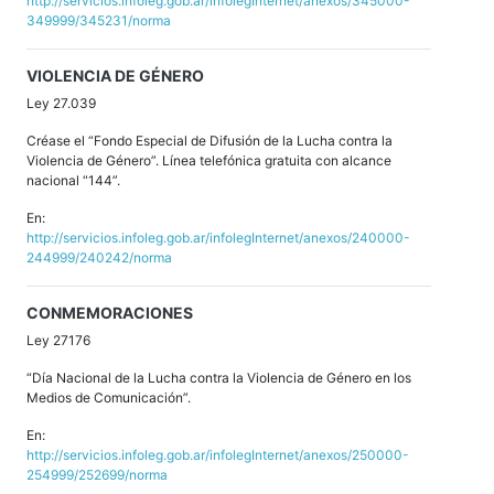
http://servicios.infoleg.gob.ar/infolegInternet/anexos/345000-
349999/345231/norma
VIOLENCIA DE GÉNERO
Ley 27.039
Créase el “Fondo Especial de Difusión de la Lucha contra la
Violencia de Género”. Línea telefónica gratuita con alcance
nacional “144”.
En:
http://servicios.infoleg.gob.ar/infolegInternet/anexos/240000-
244999/240242/norma
CONMEMORACIONES
Ley 27176
“Día Nacional de la Lucha contra la Violencia de Género en los
Medios de Comunicación”.
En:
http://servicios.infoleg.gob.ar/infolegInternet/anexos/250000-
254999/252699/norma