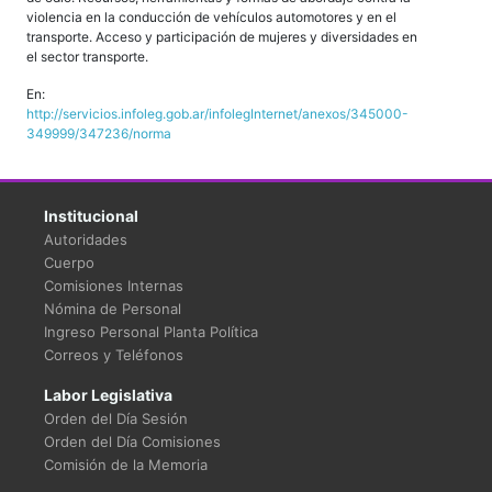
violencia en la conducción de vehículos automotores y en el
transporte. Acceso y participación de mujeres y diversidades en
el sector transporte.
En:
http://servicios.infoleg.gob.ar/infolegInternet/anexos/345000-
349999/347236/norma
Institucional
Autoridades
Cuerpo
Comisiones Internas
Nómina de Personal
Ingreso Personal Planta Política
Correos y Teléfonos
Labor Legislativa
Orden del Día Sesión
Orden del Día Comisiones
Comisión de la Memoria