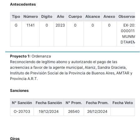
Antecedentes
Tipo
Número
Digito
Año
Cuerpo
Alcance
Anexo
Observacio
G
1141
0
2023
0
0
0
EX-2023
00001141-
MUNIMDP
DTA#EMS
Proyecto 1:
Ordenanza
Reconociendo de legítimo abono y autorizando el pago de las
acreencias a favor de la agente municipal, Alaniz, Sandra Graciela,
Instituto de Previsión Social de la Provincia de Buenos Aires, AMTAR y
Provincia A.R.T.
Sanciones
N° Sanción
Fecha Sanción
N° Prom.
Fecha Prom.
Fecha Veto
O-20703
19/12/2024
26540
26/12/2024
Giros