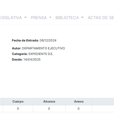
nt)
EGISLATIVA
PRENSA
BIBLIOTECA
ACTAS DE S
Fecha de Entrada:
06/12/2024
Autor:
DEPARTAMENTO EJECUTIVO
Categoría:
EXPEDIENTE D.E.
Desde:
14/04/2025
Cuerpo
Alcance
Anexo
0
0
0