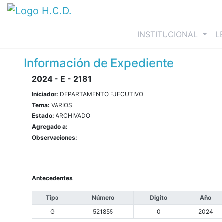
(curre
INSTITUCIONAL
L
Información de Expediente
2024 - E - 2181
Iniciador:
DEPARTAMENTO EJECUTIVO
Tema:
VARIOS
Estado:
ARCHIVADO
Agregado a:
Observaciones:
Antecedentes
Tipo
Número
Digito
Año
G
521855
0
2024