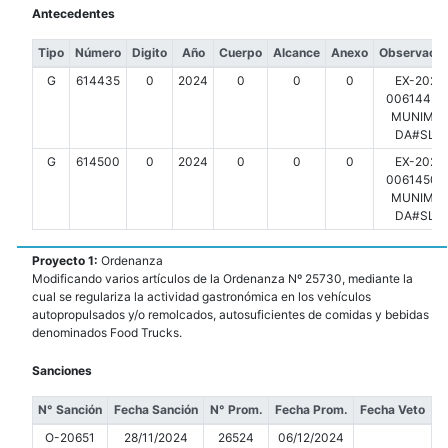
Antecedentes
Tipo
Número
Digito
Año
Cuerpo
Alcance
Anexo
Observacio
G
614435
0
2024
0
0
0
EX-2024
00614435-
MUNIMDP
DA#SLT
G
614500
0
2024
0
0
0
EX-2024
00614500-
MUNIMDP
DA#SLT
Proyecto 1:
Ordenanza
Modificando varios artículos de la Ordenanza Nº 25730, mediante la
cual se regulariza la actividad gastronómica en los vehículos
autopropulsados y/o remolcados, autosuficientes de comidas y bebidas
denominados Food Trucks.
Sanciones
N° Sanción
Fecha Sanción
N° Prom.
Fecha Prom.
Fecha Veto
O-20651
28/11/2024
26524
06/12/2024