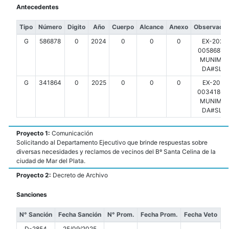
Antecedentes
Tipo
Número
Digito
Año
Cuerpo
Alcance
Anexo
Observacio
G
586878
0
2024
0
0
0
EX-2024
00586878-
MUNIMDP
DA#SLT
G
341864
0
2025
0
0
0
EX-2025
00341864-
MUNIMDP
DA#SLT
Proyecto 1:
Comunicación
Solicitando al Departamento Ejecutivo que brinde respuestas sobre
diversas necesidades y reclamos de vecinos del Bº Santa Celina de la
ciudad de Mar del Plata.
Proyecto 2:
Decreto de Archivo
Sanciones
N° Sanción
Fecha Sanción
N° Prom.
Fecha Prom.
Fecha Veto
D-2854
25/09/2025