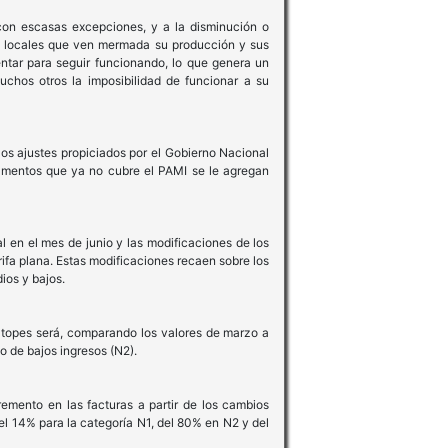
 con escasas excepciones, y a la disminución o
as locales que ven mermada su producción y sus
ntar para seguir funcionando, lo que genera un
chos otros la imposibilidad de funcionar a su
os ajustes propiciados por el Gobierno Nacional
camentos que ya no cubre el PAMI se le agregan
 en el mes de junio y las modificaciones de los
rifa plana. Estas modificaciones recaen sobre los
ios y bajos.
os topes será, comparando los valores de marzo a
o de bajos ingresos (N2).
remento en las facturas a partir de los cambios
el 14% para la categoría N1, del 80% en N2 y del