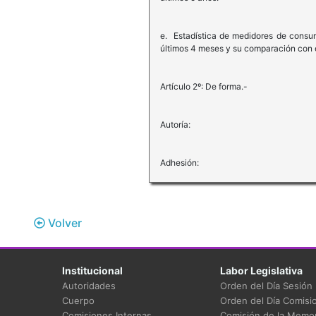
e. Estadística de medidores de consum
últimos 4 meses y su comparación con e
Artículo 2º: De forma.-
Autoría:
Adhesión:
Volver
Institucional
Labor Legislativa
Autoridades
Orden del Día Sesión
Cuerpo
Orden del Día Comisi
Comisiones Internas
Comisión de la Memor