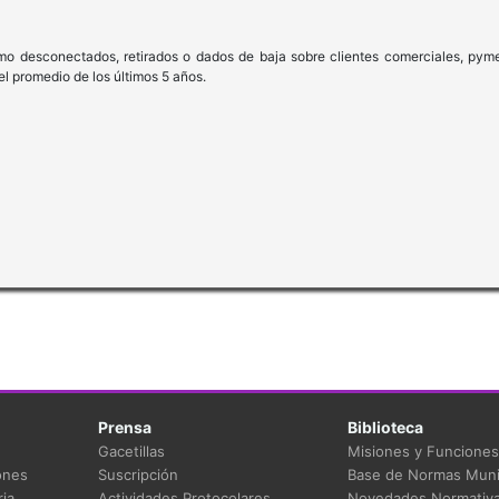
o desconectados, retirados o dados de baja sobre clientes comerciales, pyme
l promedio de los últimos 5 años.
Prensa
Biblioteca
Gacetillas
Misiones y Funciones
ones
Suscripción
Base de Normas Muni
ia
Actividades Protocolares
Novedades Normativ