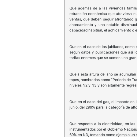
Que además de a las viviendas familia
retracción económica que atraviesa nu
ventas, que deben seguir afrontando g
ahorcamiento y una notable disminuci
capacidad habitual, el achicamiento o el 
Que en el caso de los jubilados, como 
según datos y publicaciones que así l
tarifas enormes que se comen una gran 
Que a esta altura del año se acumulan 
topes, nombradas como “Periodo de Trans
niveles N2 y N3 y son altamente regresi
Que en el caso del gas, el impacto en 
junio, del 299% para la categoría de al
Que respecto a la electricidad, en las
instrumentados por el Gobierno Naciona
69% en N3, tomando como ejemplo un 