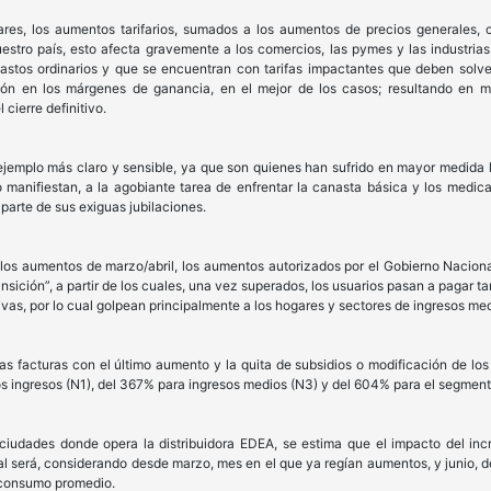
res, los aumentos tarifarios, sumados a los aumentos de precios generales,
estro país, esto afecta gravemente a los comercios, las pymes y las industri
astos ordinarios y que se encuentran con tarifas impactantes que deben solve
ón en los márgenes de ganancia, en el mejor de los casos; resultando en mu
cierre definitivo.
ejemplo más claro y sensible, ya que son quienes han sufrido en mayor medida l
o manifiestan, a la agobiante tarea de enfrentar la canasta básica y los medi
parte de sus exiguas jubilaciones.
los aumentos de marzo/abril, los aumentos autorizados por el Gobierno Nacional
ición”, a partir de los cuales, una vez superados, los usuarios pasan a pagar ta
vas, por lo cual golpean principalmente a los hogares y sectores de ingresos med
las facturas con el último aumento y la quita de subsidios o modificación de l
tos ingresos (N1), del 367% para ingresos medios (N3) y del 604% para el segment
 ciudades donde opera la distribuidora EDEA, se estima que el impacto del inc
l será, considerando desde marzo, mes en el que ya regían aumentos, y junio, d
consumo promedio.