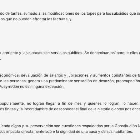
o de tarifas, sumado a las modificaciones de los topes para los subsidios que i
os que no pueden afrontar las facturas, y
ua corriente y las cloacas son servicios públicos. Se denominan así porque ello
.
 económica, devaluación de salarios y jubilaciones y aumentos constantes de t
ia de las personas, genera una predominante sensación de desazón, preocupació
 Pueyrredon no es ninguna excepción.
pularmente, no logran llegar a fin de mes y quienes lo logran, lo hacen d
s finitas y la incertidumbre de desconocer el final de la historia o como nos enc
ivienda digna y su preservación son cuestiones respaldadas por la Constitución 
sicos impacta directamente sobre la dignidad de una casa y de sus habitantes.