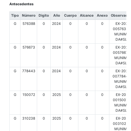
Antecedentes
Tipo
Número
Digito
Año
Cuerpo
Alcance
Anexo
Observacio
G
576388
0
2024
0
0
0
EX-2024
00576388-
MUNIMDP
DA#SLT
G
576673
0
2024
0
0
0
EX-2024
00576673-
MUNIMDP
DA#SLT
G
778443
0
2024
0
0
0
EX-2024
00778443-
MUNIMDP
DA#SLT
G
150072
0
2025
0
0
0
EX-2025
00150072-
MUNIMDP
DA#SLT
G
310238
0
2025
0
0
0
EX-2025
00310238-
MUNIMDP