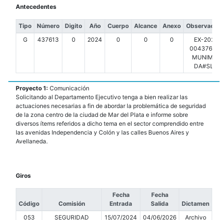
Antecedentes
Tipo
Número
Digito
Año
Cuerpo
Alcance
Anexo
Observacio
G
437613
0
2024
0
0
0
EX-2024
00437613-
MUNIMDP
DA#SLT
Proyecto 1:
Comunicación
Solicitando al Departamento Ejecutivo tenga a bien realizar las
actuaciones necesarias a fin de abordar la problemática de seguridad
de la zona centro de la ciudad de Mar del Plata e informe sobre
diversos ítems referidos a dicho tema en el sector comprendido entre
las avenidas Independencia y Colón y las calles Buenos Aires y
Avellaneda.
Giros
Fecha
Fecha
Código
Comisión
Entrada
Salida
Dictamen
053
SEGURIDAD
15/07/2024
04/06/2026
Archivo