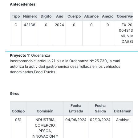
Antecedentes
Tipo
Número
Digito
Año
Cuerpo
Alcance
Anexo
Observacio
G
431381
0
2024
0
0
0
EX-2024
00431381-
MUNIMDP
DA#SLT
Proyecto 1:
Ordenanza
Incorporando el artículo 21 bis a la Ordenanza Nº 25.730, la cual
autoriza la actividad gastronómica desarrollada en los vehículos
denominados Food Trucks.
Giros
Fecha
Fecha
Código
Comisión
Entrada
Salida
Dictamen
051
INDUSTRIA,
04/06/2024
02/10/2024
Archivo
COMERCIO,
PESCA,
INNOVACIÓN Y