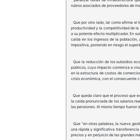
rubros asociados de proveedores de in
Que por otro lado, tal como afirma el I
productividad y la competitividad de l
a su potente efecto multiplicador. En su
caída en los ingresos de la población
impositiva, poniendo en riesgo el supe
Que la reducción de los subsidios econ
públicos, cuyo impacto comienza a visua
en la estructura de costos de comercio
crisis económica, con el consecuente c
Que queda claro que el proceso que exp
la caída pronunciada de los salarios re
las pensiones. Al mismo tiempo fueron d
Que “en otras palabras, la nueva gestió
una rápida y significativa transferenc
precios y en perjuicio de las grandes m