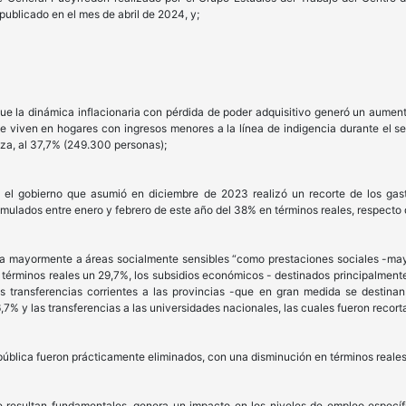
publicado en el mes de abril de 2024, y;
 la dinámica inflacionaria con pérdida de poder adquisitivo generó un aumento
ue viven en hogares con ingresos menores a la línea de indigencia durante el 
eza, al 37,7% (249.300 personas);
l gobierno que asumió en diciembre de 2023 realizó un recorte de los gas
umulados entre enero y febrero de este año del 38% en términos reales, respecto
ta mayormente a áreas socialmente sensibles “como prestaciones sociales -ma
n términos reales un 29,7%, los subsidios económicos - destinados principalmente
s transferencias corrientes a las provincias -que en gran medida se destina
,7% y las transferencias a las universidades nacionales, las cuales fueron recor
 pública fueron prácticamente eliminados, con una disminución en términos reale
e resultan fundamentales, genera un impacto en los niveles de empleo específi