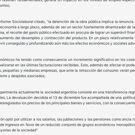
sumos;
nforme Sociolaboral citado, “la detención de la obra pública implica la renuncia
a economía a largo plazo, además de ser un sector fuertemente dinamizador de l
ma, el recorte del gasto público efectuado en procura de lograr un superávit fina
, aumento del desempleo y contracción del producto. En un plazo relativamente
rávit conseguido y profundizando aún más los efectos económicos y sociales adve
ómicos ha tenido como consecuencia un incremento significativo en los costos d
lizarse en las últimas facturaciones recibidas. Esto, además de afectar el poder
s, pequeñas y medianas empresas, que ante la retracción del consumo verán perj
ierre y despidos asociados;
erimenta actualmente la sociedad argentina consiste en una transferencia regr
ales. La devaluación decidida el 13 de diciembre fue acompañada de una política 
esregulados los precios de los principales bienes y servicios, con la consecuente
n optó por utilizar a los salarios, las jubilaciones y las pensiones como ancla 
ia de ingresos en favor de un reducido conjunto de grupos económicos monopólic
ayorías de la sociedad”