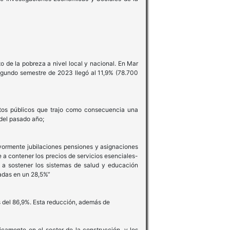
 de la pobreza a nivel local y nacional. En Mar
segundo semestre de 2023 llegó al 11,9% (78.700
tos públicos que trajo como consecuencia una
 del pasado año;
yormente jubilaciones pensiones y asignaciones
 a contener los precios de servicios esenciales-
n a sostener los sistemas de salud y educación
tadas en un 28,5%”
s del 86,9%. Esta reducción, además de
camente en el sector de la construcción, y los