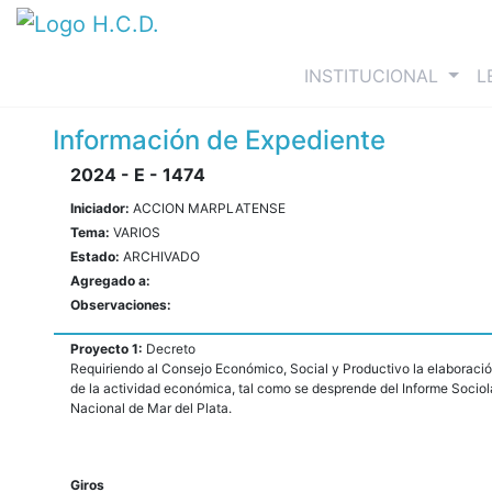
(curre
INSTITUCIONAL
L
Información de Expediente
2024 - E - 1474
Iniciador:
ACCION MARPLATENSE
Tema:
VARIOS
Estado:
ARCHIVADO
Agregado a:
Observaciones:
Proyecto 1:
Decreto
Requiriendo al Consejo Económico, Social y Productivo la elaboración
de la actividad económica, tal como se desprende del Informe Sociol
Nacional de Mar del Plata.
Giros