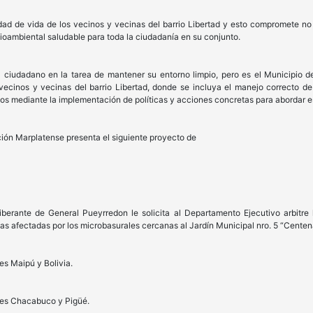
dad de vida de los vecinos y vecinas del barrio Libertad y esto compromete no 
ioambiental saludable para toda la ciudadanía en su conjunto.
l ciudadano en la tarea de mantener su entorno limpio, pero es el Municipio 
vecinos y vecinas del barrio Libertad, donde se incluya el manejo correcto de
s mediante la implementación de políticas y acciones concretas para abordar e
ción Marplatense presenta el siguiente proyecto de
liberante de General Pueyrredon le solicita al Departamento Ejecutivo arbitre
as afectadas por los microbasurales cercanas al Jardín Municipal nro. 5 “Centena
es Maipú y Bolivia.
lles Chacabuco y Pigüé.