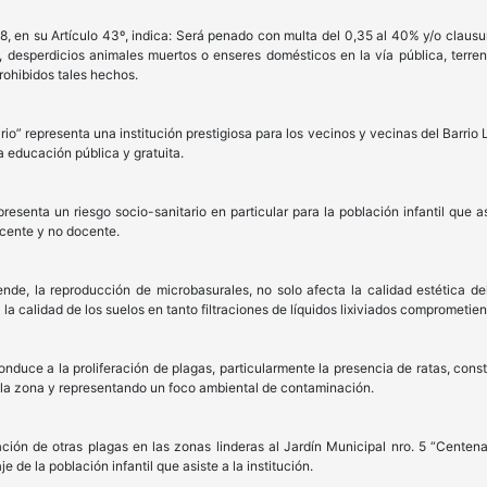
, en su Artículo 43º, indica: Será penado con multa del 0,35 al 40% y/o clausur
a, desperdicios animales muertos o enseres domésticos en la vía pública, terre
rohibidos tales hechos.
io” representa una institución prestigiosa para los vecinos y vecinas del Barrio 
la educación pública y gratuita.
esenta un riesgo socio-sanitario en particular para la población infantil que as
ocente y no docente.
de, la reproducción de microbasurales, no solo afecta la calidad estética del
la calidad de los suelos en tanto filtraciones de líquidos lixiviados comprometien
duce a la proliferación de plagas, particularmente la presencia de ratas, const
r la zona y representando un foco ambiental de contaminación.
ración de otras plagas en las zonas linderas al Jardín Municipal nro. 5 “Cente
e de la población infantil que asiste a la institución.