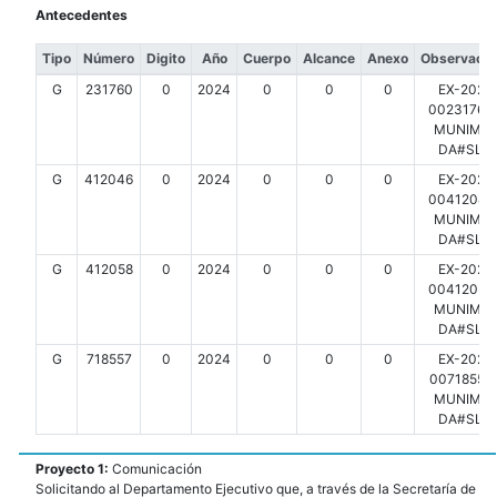
Antecedentes
Tipo
Número
Digito
Año
Cuerpo
Alcance
Anexo
Observacio
G
231760
0
2024
0
0
0
EX-2024
00231760-
MUNIMDP
DA#SLT
G
412046
0
2024
0
0
0
EX-2024
00412046-
MUNIMDP
DA#SLT
G
412058
0
2024
0
0
0
EX-2024
00412058-
MUNIMDP
DA#SLT
G
718557
0
2024
0
0
0
EX-2024
00718557-
MUNIMDP
DA#SLT
Proyecto 1:
Comunicación
Solicitando al Departamento Ejecutivo que, a través de la Secretaría de