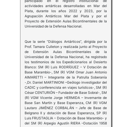
participado en el registro institucional de
actividades antárticas desarrolladas en Mar del
Plata, durante los años 2022 y 2023, por la
Agrupación Antárticos Mar del Plata y por el
Proyecto de Extensión Aulas Bicontinentales de la
Universidad de la Defensa Nacional.
Que la serie “Diálogos Antárticos”, dirigida por la
Prof. Tamara Culleton y realizada junto al Proyecto
de Extensión Aulas Bicontinentales de la
Universidad de la Defensa Nacional, ha registrado
los testimonios de los Expedicionarios al Desierto
Blanco: SM (R) Luis RODRÍGUEZ – V Dotación de
Base Marambio-, SM (R) VGM Omar Juan Antonio
AIMARETTI – Integrante de la Patrulla Soberanía
-,Dr. Daniel MARTINIONI –Geólogo investigador del
CADIC y conferencista en viajes turísticos-, SM (R)
César CENTURIÓN – Fundador de Base Sobral-, SM
(R) VGM Vicente Jorge HERMIDA – Invernante de
Base San Martín y Base Esperanza, CM (R) VGM
Lautaro JIMÉNEZ CORBALÁN – Jefe de Base de
Belgrano II y dotación de Base Esperanza, SP (R)
Luis FRUSTAGLIA – Dotación de Base Marambio- y
del SM (R) Arpegio Agustín RIERA –Dotación 1958