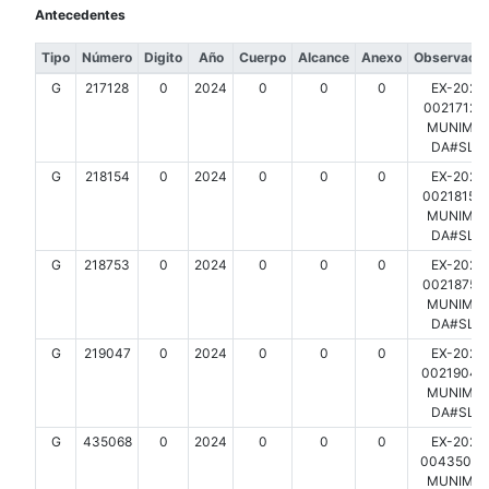
Antecedentes
Tipo
Número
Digito
Año
Cuerpo
Alcance
Anexo
Observacio
G
217128
0
2024
0
0
0
EX-2024
00217128-
MUNIMDP
DA#SLT
G
218154
0
2024
0
0
0
EX-2024
00218154-
MUNIMDP
DA#SLT
G
218753
0
2024
0
0
0
EX-2024
00218753-
MUNIMDP
DA#SLT
G
219047
0
2024
0
0
0
EX-2024
00219047-
MUNIMDP
DA#SLT
G
435068
0
2024
0
0
0
EX-2024
00435068-
MUNIMDP