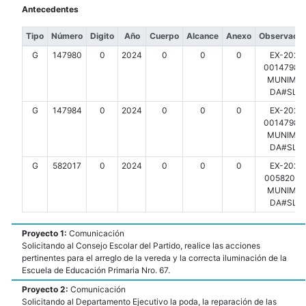
Antecedentes
Tipo
Número
Digito
Año
Cuerpo
Alcance
Anexo
Observacio
G
147980
0
2024
0
0
0
EX-2024
00147980-
MUNIMDP
DA#SLT
G
147984
0
2024
0
0
0
EX-2024
00147984-
MUNIMDP
DA#SLT
G
582017
0
2024
0
0
0
EX-2024
00582017-
MUNIMDP
DA#SLT
Proyecto 1:
Comunicación
Solicitando al Consejo Escolar del Partido, realice las acciones
pertinentes para el arreglo de la vereda y la correcta iluminación de la
Escuela de Educación Primaria Nro. 67.
Proyecto 2:
Comunicación
Solicitando al Departamento Ejecutivo la poda, la reparación de las