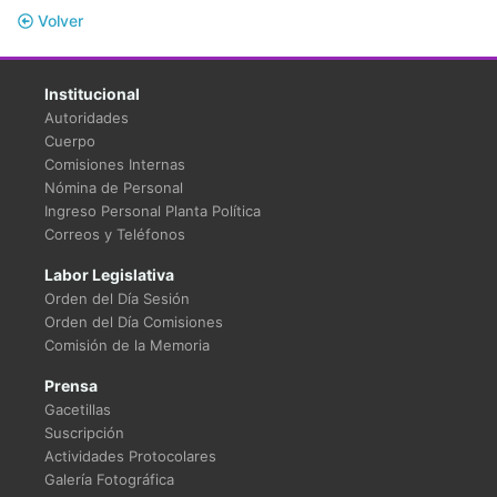
Volver
Institucional
Autoridades
Cuerpo
Comisiones Internas
Nómina de Personal
Ingreso Personal Planta Política
Correos y Teléfonos
Labor Legislativa
Orden del Día Sesión
Orden del Día Comisiones
Comisión de la Memoria
Prensa
Gacetillas
Suscripción
Actividades Protocolares
Galería Fotográfica