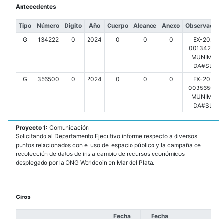
Antecedentes
Tipo
Número
Digito
Año
Cuerpo
Alcance
Anexo
Observacio
G
134222
0
2024
0
0
0
EX-2024
00134222-
MUNIMDP
DA#SLT
G
356500
0
2024
0
0
0
EX-2024
00356500-
MUNIMDP
DA#SLT
Proyecto 1:
Comunicación
Solicitando al Departamento Ejecutivo informe respecto a diversos
puntos relacionados con el uso del espacio público y la campaña de
recolección de datos de iris a cambio de recursos económicos
desplegado por la ONG Worldcoin en Mar del Plata.
Giros
Fecha
Fecha