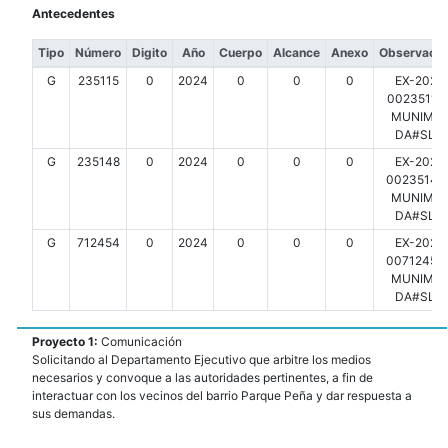
Antecedentes
Tipo
Número
Digito
Año
Cuerpo
Alcance
Anexo
Observacio
G
235115
0
2024
0
0
0
EX-2024
00235115-
MUNIMDP
DA#SLT
G
235148
0
2024
0
0
0
EX-2024
00235148-
MUNIMDP
DA#SLT
G
712454
0
2024
0
0
0
EX-2024
00712454-
MUNIMDP
DA#SLT
Proyecto 1:
Comunicación
Solicitando al Departamento Ejecutivo que arbitre los medios
necesarios y convoque a las autoridades pertinentes, a fin de
interactuar con los vecinos del barrio Parque Peña y dar respuesta a
sus demandas.