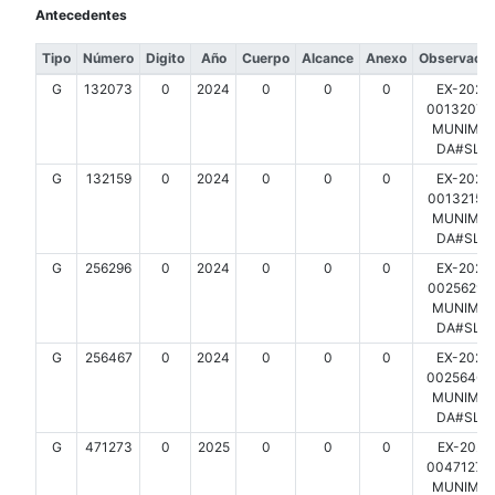
Antecedentes
Tipo
Número
Digito
Año
Cuerpo
Alcance
Anexo
Observacio
G
132073
0
2024
0
0
0
EX-2024
00132073-
MUNIMDP
DA#SLT
G
132159
0
2024
0
0
0
EX-2024
00132159-
MUNIMDP
DA#SLT
G
256296
0
2024
0
0
0
EX-2024
00256296-
MUNIMDP
DA#SLT
G
256467
0
2024
0
0
0
EX-2024
00256467-
MUNIMDP
DA#SLT
G
471273
0
2025
0
0
0
EX-2025
00471273-
MUNIMDP