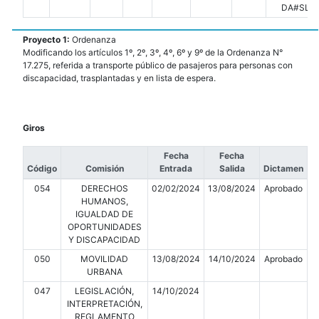
DA#SLT
Proyecto 1:
Ordenanza
Modificando los artículos 1º, 2º, 3º, 4º, 6º y 9º de la Ordenanza N°
17.275, referida a transporte público de pasajeros para personas con
discapacidad, trasplantadas y en lista de espera.
Giros
Fecha
Fecha
Código
Comisión
Entrada
Salida
Dictamen
054
DERECHOS
02/02/2024
13/08/2024
Aprobado
HUMANOS,
IGUALDAD DE
OPORTUNIDADES
Y DISCAPACIDAD
050
MOVILIDAD
13/08/2024
14/10/2024
Aprobado
URBANA
047
LEGISLACIÓN,
14/10/2024
INTERPRETACIÓN,
REGLAMENTO