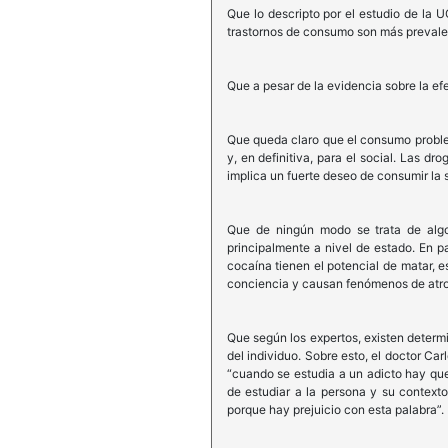
Que lo descripto por el estudio de la 
trastornos de consumo son más prevalen
Que a pesar de la evidencia sobre la ef
Que queda claro que el consumo problem
y, en definitiva, para el social. Las d
implica un fuerte deseo de consumir la s
Que de ningún modo se trata de algo
principalmente a nivel de estado. En pa
cocaína tienen el potencial de matar, 
conciencia y causan fenómenos de atrofi
Que según los expertos, existen determ
del individuo. Sobre esto, el doctor Car
“cuando se estudia a un adicto hay que
de estudiar a la persona y su context
porque hay prejuicio con esta palabra”.