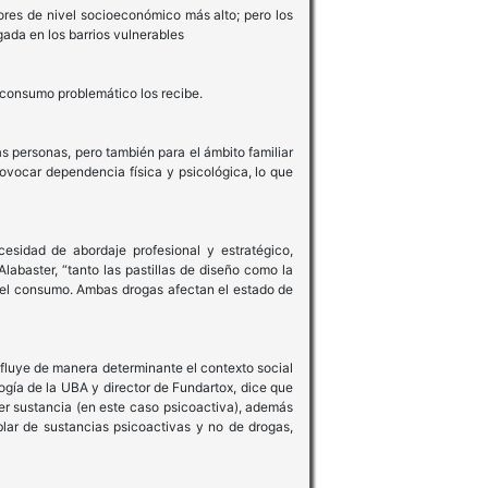
ores de nivel socioeconómico más alto; pero los
ada en los barrios vulnerables
e consumo problemático los recibe.
 personas, pero también para el ámbito familiar
rovocar dependencia física y psicológica, lo que
sidad de abordaje profesional y estratégico,
labaster, “tanto las pastillas de diseño como la
 del consumo. Ambas drogas afectan el estado de
fluye de manera determinante el contexto social
logía de la UBA y director de Fundartox, dice que
er sustancia (en este caso psicoactiva), además
blar de sustancias psicoactivas y no de drogas,