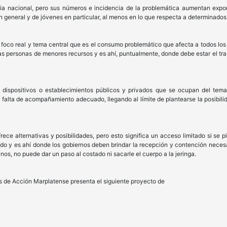
a nacional, pero sus números e incidencia de la problemática aumentan expo
en general y de jóvenes en particular, al menos en lo que respecta a determinad
 foco real y tema central que es el consumo problemático que afecta a todos los
as personas de menores recursos y es ahí, puntualmente, donde debe estar el tr
 dispositivos o establecimientos públicos y privados que se ocupan del te
 falta de acompañamiento adecuado, llegando al límite de plantearse la posibilid
ece alternativas y posibilidades, pero esto significa un acceso limitado si se
 y es ahí donde los gobiernos deben brindar la recepción y contención necesar
nos, no puede dar un paso al costado ni sacarle el cuerpo a la jeringa.
es de Acción Marplatense presenta el siguiente proyecto de