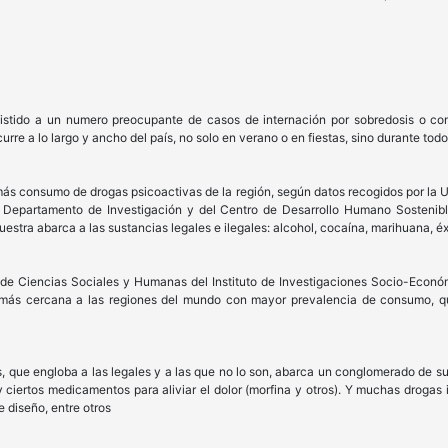
stido a un numero preocupante de casos de internación por sobredosis o co
urre a lo largo y ancho del país, no solo en verano o en fiestas, sino durante todo
ás consumo de drogas psicoactivas de la región, según datos recogidos por la U
el Departamento de Investigación y del Centro de Desarrollo Humano Sosteni
muestra abarca a las sustancias legales e ilegales: alcohol, cocaína, marihuana, é
a de Ciencias Sociales y Humanas del Instituto de Investigaciones Socio-Econó
más cercana a las regiones del mundo con mayor prevalencia de consumo, qu
 que engloba a las legales y a las que no lo son, abarca un conglomerado de sus
 ciertos medicamentos para aliviar el dolor (morfina y otros). Y muchas drogas i
e diseño, entre otros