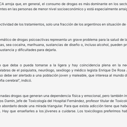
UCA arroja que, en general, el consumo de drogas es más dominante en los sect
tes en las personas de menor nivel socioeconómico y está especialmente arraig
ectividad de los tratamientos, solo una fracción de los argentinos en situación d
ático de drogas psicoactivas representa un grave problema para la salud de las
rogas, sea cocaína, marihuana, sustancias de diseño o, incluso alcohol, pueden p
ustancia y dificultades para dejarla.
 que deba o pueda tomarse a la ligera y hay coincidencia plena en la nece
labras de el psiquiatra, neurólogo, sexólogo y médico legista Enrique De Rosa A
eso debe ser alertado a una población joven y maleable, que interesa al mundo
a cerebral”, indicó.
inadas drogas que generan una dependencia física y emocional, pero también in
los Damin, jefe de Toxicología del Hospital Fernández, profesor titular de Toxico
 abordarlo desde una mirada triangular. Para que exista adicción tiene que hab
o. Hay que enseñarles a los jóvenes a cuidarse. Los toxicólogos preferimos ha