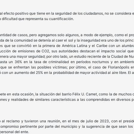
 al efecto positivo que tiene en la seguridad de los ciudadanos, no se conside
 dificultad que representa su cuantificación.
idad de casos, pero agregamos solo algunos, a modo de ejemplo, como el proc
da de la comunidad se detenía al caer el sol y la inseguridad era uno de los prin
s que se convirtió en la primera de América Latina y el Caribe con un alum
ducción de emisiones de CO2, sus autoridades destacan el impacto social que
era una mayor seguridad; por otro lado, un estudio reciente de la Ciudad de Nue
ta un 36% en la tasa de criminalidad en períodos nocturnos y en ambientes a
que se enfrentan las posibles víctimas; por último, el caso de Florianópolis e
 con un aumento del 25% en la probabilidad de mayor actividad al aire libre. E
te en esta ocasión, la situación del barrio Félix U. Camet, como la de muchos o 
nes y realidades de similares características a las comprendidas en diversos p
 al reclamo y tuvieron una reunión, en el mes de julio de 2023, con el presi
compromiso pertinente por parte del municipio y la sugerencia de que sean los
personal del ente.