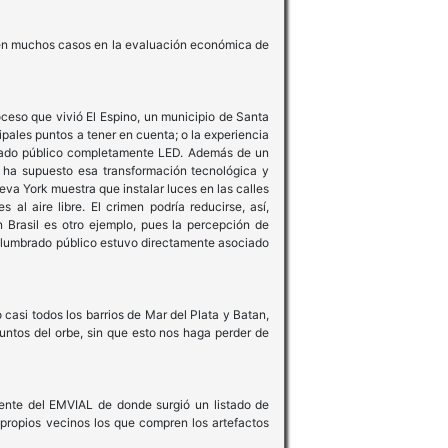
ra en muchos casos en la evaluación económica de
eso que vivió El Espino, un municipio de Santa
cipales puntos a tener en cuenta; o la experiencia
brado público completamente LED. Además de un
 ha supuesto esa transformación tecnológica y
va York muestra que instalar luces en las calles
l aire libre. El crimen podría reducirse, así,
n Brasil es otro ejemplo, pues la percepción de
l alumbrado público estuvo directamente asociado
casi todos los barrios de Mar del Plata y Batan,
untos del orbe, sin que esto nos haga perder de
dente del EMVIAL de donde surgió un listado de
 propios vecinos los que compren los artefactos