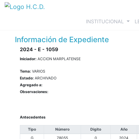
(curre
INSTITUCIONAL
L
Información de Expediente
2024 - E - 1059
Iniciador:
ACCION MARPLATENSE
Tema:
VARIOS
Estado:
ARCHIVADO
Agregado a:
Observaciones:
Antecedentes
Tipo
Número
Digito
Año
G
78055
0
2024