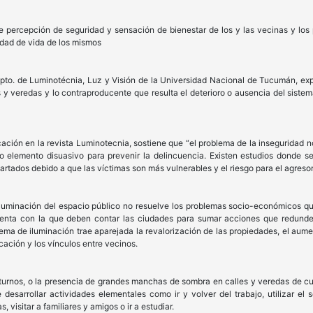
re percepción de seguridad y sensación de bienestar de los y las vecinas y los
idad de vida de los mismos
pto. de Luminotécnia, Luz y Visión de la Universidad Nacional de Tucumán, expr
s y veredas y lo contraproducente que resulta el deterioro o ausencia del siste
ación en la revista Luminotecnia, sostiene que “el problema de la inseguridad n
o elemento disuasivo para prevenir la delincuencia. Existen estudios donde s
artados debido a que las víctimas son más vulnerables y el riesgo para el agresor
luminación del espacio público no resuelve los problemas socio-económicos que 
nta con la que deben contar las ciudades para sumar acciones que redunden
tema de iluminación trae aparejada la revalorización de las propiedades, el aume
ación y los vínculos entre vecinos.
turnos, o la presencia de grandes manchas de sombra en calles y veredas de cua
desarrollar actividades elementales como ir y volver del trabajo, utilizar el s
, visitar a familiares y amigos o ir a estudiar.