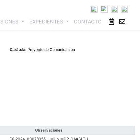
ESIONES
EXPEDIENTES
CONTACTO
Carátula:
Proyecto de Comunicación
Observaciones
EX-2024-00078055- -MUNIMDP-DA#SLTH