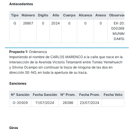
Antecedentes
Tipo
Número
Digito
Año
Cuerpo
Alcance
Anexo
Observacio
G
26907
0
2024
0
0
0
EX-2024
00026907-
MUNIMDP
DA#SLT
Proyecto 1:
Ordenanza
Imponiendo el nombre de CARLOS MARENCO a la calle que nace en la
intersección de la Avenida Victorio Tetamanti entre Tomás Yemehuech
y Silvina Ocampo sin continuar la traza de ninguna de las dos en
dirección SE-NO, en toda la apertura de su traza.
Sanciones
N° Sanción
Fecha Sanción
N° Prom.
Fecha Prom.
Fecha Veto
O-20509
11/07/2024
26386
23/07/2024
Giros