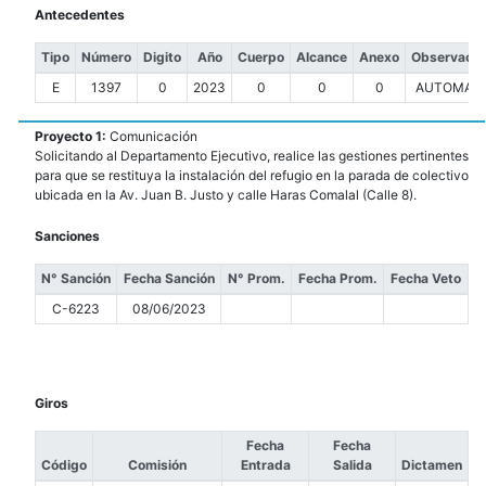
Antecedentes
Tipo
Número
Digito
Año
Cuerpo
Alcance
Anexo
Observacio
E
1397
0
2023
0
0
0
AUTOMATI
Proyecto 1:
Comunicación
Solicitando al Departamento Ejecutivo, realice las gestiones pertinentes
para que se restituya la instalación del refugio en la parada de colectivo
ubicada en la Av. Juan B. Justo y calle Haras Comalal (Calle 8).
Sanciones
N° Sanción
Fecha Sanción
N° Prom.
Fecha Prom.
Fecha Veto
C-6223
08/06/2023
Giros
Fecha
Fecha
Código
Comisión
Entrada
Salida
Dictamen